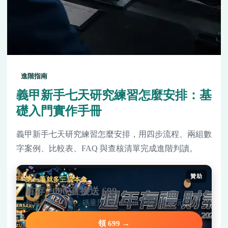
進階指南
義甲新手七天研究練習怎麼安排：基
礎入門實作手冊
義甲新手七天研究練習怎麼安排，用四步流程、兩組數
字案例、比較表、FAQ 與查核清單完成進階判讀。
贊助
第一筆就多三成本金
首存 2000 直接送 699
新會員限定加碼，碼量只要彩金五倍，領完就能玩。
領 699 →