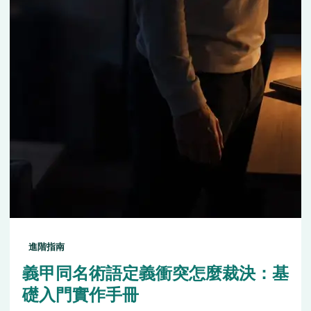
進階指南
義甲同名術語定義衝突怎麼裁決：基
礎入門實作手冊