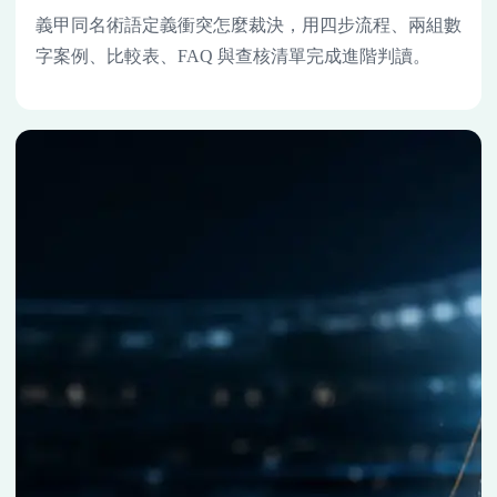
義甲同名術語定義衝突怎麼裁決，用四步流程、兩組數
字案例、比較表、FAQ 與查核清單完成進階判讀。