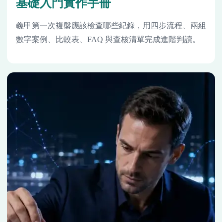
基礎入門實作手冊
義甲第一次複盤應該檢查哪些紀錄，用四步流程、兩組
數字案例、比較表、FAQ 與查核清單完成進階判讀。