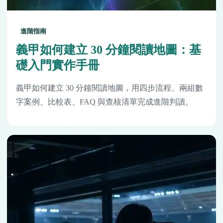
進階指南
義甲如何建立 30 分鐘閱讀地圖：基
礎入門實作手冊
義甲如何建立 30 分鐘閱讀地圖，用四步流程、兩組數
字案例、比較表、FAQ 與查核清單完成進階判讀。