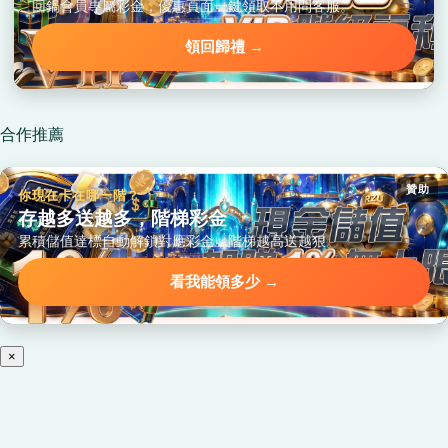
回鍋會員專屬彩金，優惠頁面一鍵領取不用問客服。
領回歸禮 →
合作推薦
贊助
你現在卡在哪一階？
存越多送越多，階梯彩金
累積儲值達標自動解鎖對應彩金，階梯越高送越狠。
看我能領多少 →
×