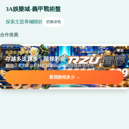
3A娛樂城-義甲戰術盤
探索
主題
專欄
關於
切換深色
合作推薦
贊助
你現在卡在哪一階？
存越多送越多，階梯彩金
累積儲值達標自動解鎖對應彩金，階梯越高送越狠。
看我能領多少 →