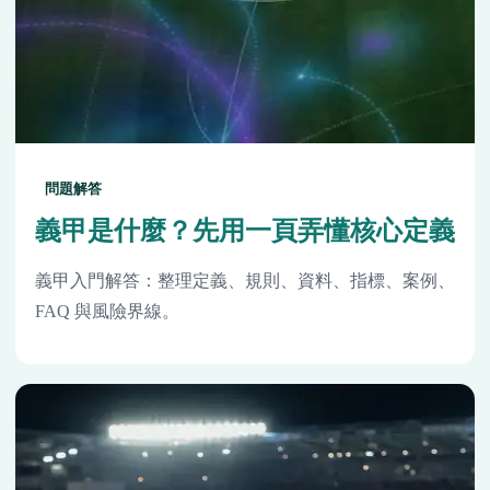
問題解答
義甲是什麼？先用一頁弄懂核心定義
義甲入門解答：整理定義、規則、資料、指標、案例、
FAQ 與風險界線。