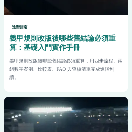
進階指南
義甲規則改版後哪些舊結論必須重
算：基礎入門實作手冊
義甲規則改版後哪些舊結論必須重算，用四步流程、兩
組數字案例、比較表、FAQ 與查核清單完成進階判
讀。