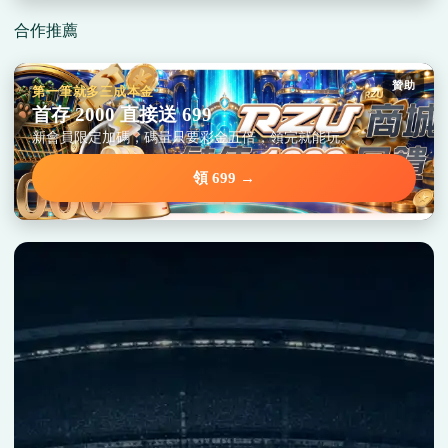
合作推薦
贊助
第一筆就多三成本金
首存 2000 直接送 699
新會員限定加碼，碼量只要彩金五倍，領完就能玩。
領 699 →