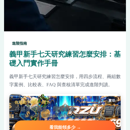
進階指南
義甲新手七天研究練習怎麼安排：基
礎入門實作手冊
義甲新手七天研究練習怎麼安排，用四步流程、兩組數
字案例、比較表、FAQ 與查核清單完成進階判讀。
贊助
你現在卡在哪一階？
存越多送越多，階梯彩金
累積儲值達標自動解鎖對應彩金，階梯越高送越狠。
看我能領多少 →