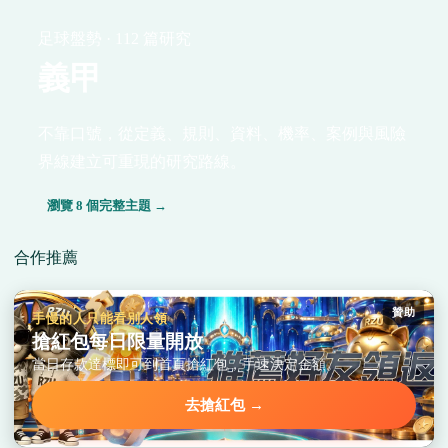
足球盤勢 · 112 篇研究
義甲
不靠口號，從定義、規則、資料、機率、案例與風險
界線建立可重現的研究路線。
瀏覽 8 個完整主題 →
合作推薦
贊助
手慢的人只能看別人領
搶紅包每日限量開放
當日存款達標即可到首頁搶紅包，手速決定金額。
去搶紅包 →