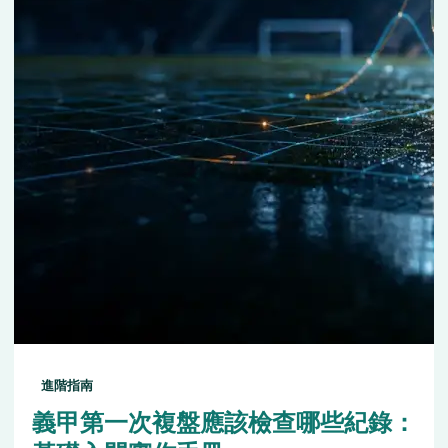
進階指南
義甲第一次複盤應該檢查哪些紀錄：