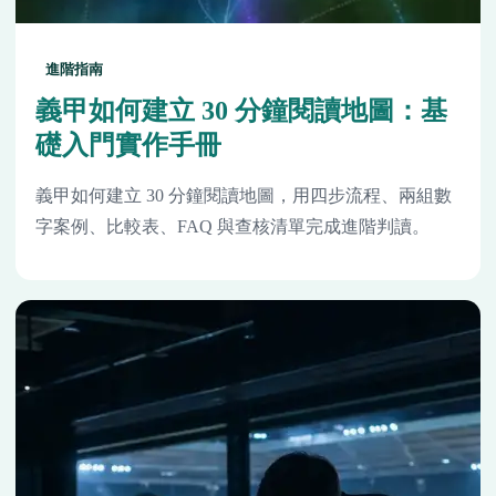
進階指南
義甲如何建立 30 分鐘閱讀地圖：基
礎入門實作手冊
義甲如何建立 30 分鐘閱讀地圖，用四步流程、兩組數
字案例、比較表、FAQ 與查核清單完成進階判讀。