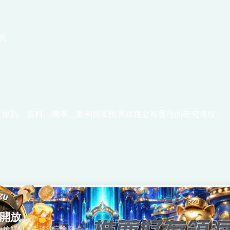
研究
、規則、資料、機率、案例與風險界線建立可重現的研究路線。
開放
頁搶紅包，手速決定金額。