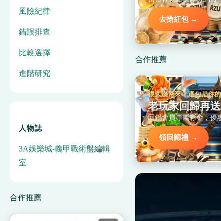
風險紀律
去搶紅包 →
錯誤排查
比較選擇
合作推薦
進階研究
很久沒回來？這包是你
老玩家回歸再送
回鍋會員專屬彩金，優
人物誌
領回歸禮 →
3A娛樂城-義甲戰術盤編輯
室
合作推薦