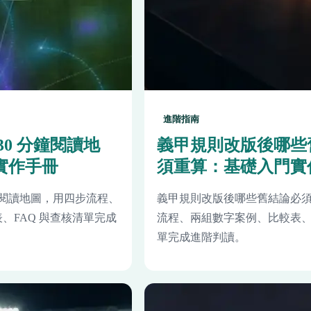
進階指南
30 分鐘閱讀地
義甲規則改版後哪些
實作手冊
須重算：基礎入門實
分鐘閱讀地圖，用四步流程、
義甲規則改版後哪些舊結論必
、FAQ 與查核清單完成
流程、兩組數字案例、比較表、F
單完成進階判讀。