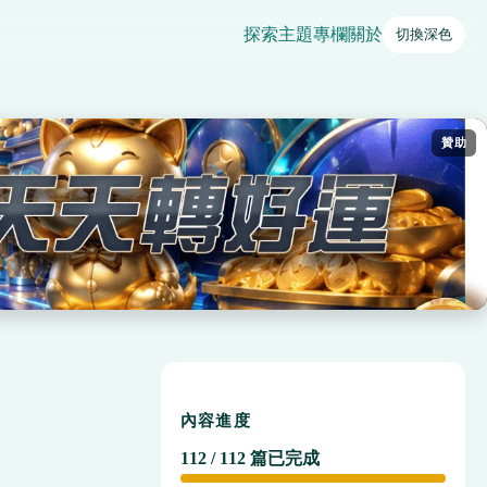
探索
主題
專欄
關於
切換深色
贊助
內容進度
112 / 112 篇已完成