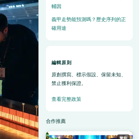
輔因
義甲走勢能預測嗎？歷史序列的正
確用途
編輯原則
原創撰寫、標示假設、保留未知、
禁止獲利保證。
查看完整政策
合作推薦
贊助