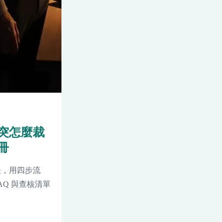
突怎麼裁
冊
決，用四步流
Q 與查核清單