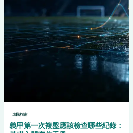
進階指南
義甲第一次複盤應該檢查哪些紀錄：