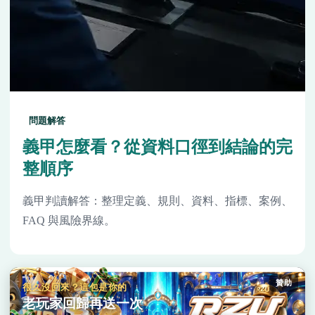
問題解答
義甲怎麼看？從資料口徑到結論的完
整順序
義甲判讀解答：整理定義、規則、資料、指標、案例、
FAQ 與風險界線。
贊助
很久沒回來？這包是你的
老玩家回歸再送一次