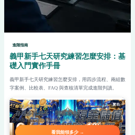
進階指南
義甲新手七天研究練習怎麼安排：基
礎入門實作手冊
義甲新手七天研究練習怎麼安排，用四步流程、兩組數
字案例、比較表、FAQ 與查核清單完成進階判讀。
贊助
你現在卡在哪一階？
存越多送越多，階梯彩金
累積儲值達標自動解鎖對應彩金，階梯越高送越狠。
看我能領多少 →