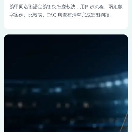
義甲同名術語定義衝突怎麼裁決，用四步流程、兩組數
字案例、比較表、FAQ 與查核清單完成進階判讀。