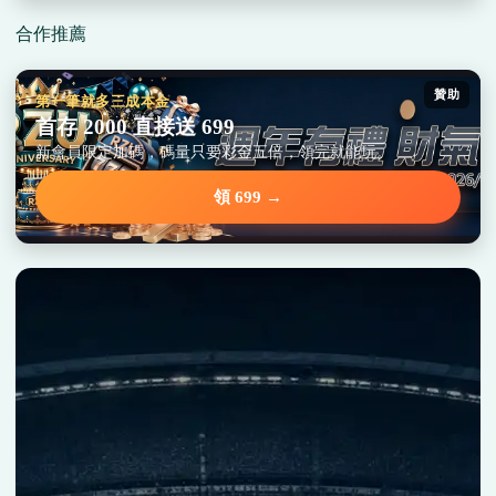
合作推薦
贊助
第一筆就多三成本金
首存 2000 直接送 699
新會員限定加碼，碼量只要彩金五倍，領完就能玩。
領 699 →