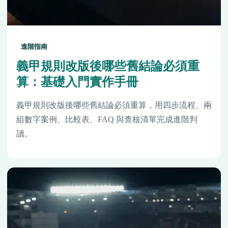
進階指南
義甲規則改版後哪些舊結論必須重
算：基礎入門實作手冊
義甲規則改版後哪些舊結論必須重算，用四步流程、兩
組數字案例、比較表、FAQ 與查核清單完成進階判
讀。