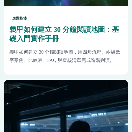
進階指南
義甲如何建立 30 分鐘閱讀地圖：基
礎入門實作手冊
義甲如何建立 30 分鐘閱讀地圖，用四步流程、兩組數
字案例、比較表、FAQ 與查核清單完成進階判讀。