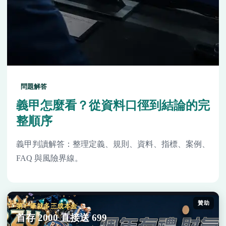
問題解答
義甲怎麼看？從資料口徑到結論的完
整順序
義甲判讀解答：整理定義、規則、資料、指標、案例、
FAQ 與風險界線。
贊助
第一筆就多三成本金
首存 2000 直接送 699