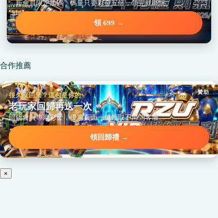
新會員限定加碼，碼量只要彩金五倍，領完就能玩。
領 699 →
合作推薦
贊助
很久沒回來？這包是你的
老玩家回歸再送一次
回鍋會員專屬彩金，優惠頁面一鍵領取不用問客服。
領回歸禮 →
×