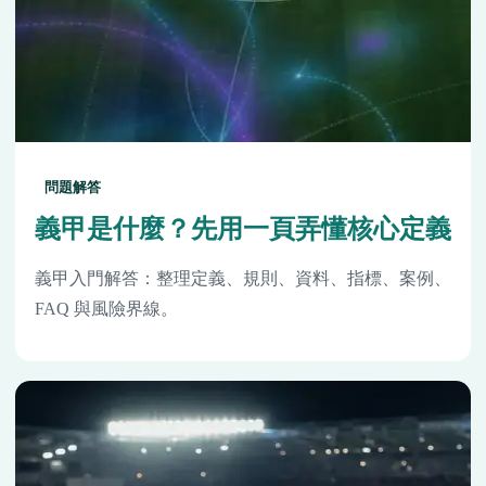
問題解答
義甲是什麼？先用一頁弄懂核心定義
義甲入門解答：整理定義、規則、資料、指標、案例、
FAQ 與風險界線。