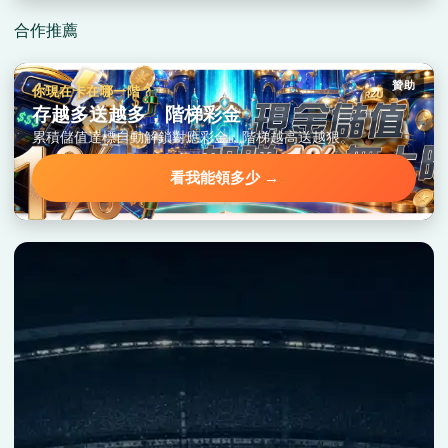
合作推薦
贊助
你現在卡在哪一階？
存越多送越多，階梯彩金
累積儲值達標自動解鎖對應彩金，階梯越高送越狠。
看我能領多少 →