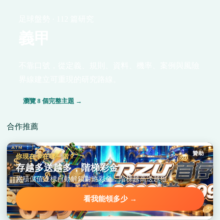
足球盤勢 · 112 篇研究
義甲
不靠口號，從定義、規則、資料、機率、案例與風險
界線建立可重現的研究路線。
瀏覽 8 個完整主題 →
合作推薦
贊助
你現在卡在哪一階？
存越多送越多，階梯彩金
累積儲值達標自動解鎖對應彩金，階梯越高送越狠。
看我能領多少 →