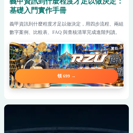
義甲資訊到什麼程度才足以做決定：
基礎入門實作手冊
義甲資訊到什麼程度才足以做決定，用四步流程、兩組
數字案例、比較表、FAQ 與查核清單完成進階判讀。
贊助
第一筆就多三成本金
首存 2000 直接送 699
新會員限定加碼，碼量只要彩金五倍，領完就能玩。
領 699 →