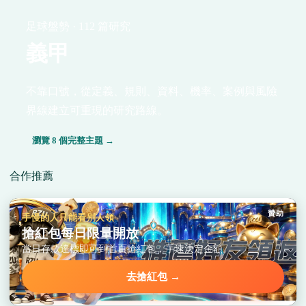
足球盤勢 · 112 篇研究
義甲
不靠口號，從定義、規則、資料、機率、案例與風險
界線建立可重現的研究路線。
瀏覽 8 個完整主題 →
合作推薦
贊助
手慢的人只能看別人領
搶紅包每日限量開放
當日存款達標即可到首頁搶紅包，手速決定金額。
去搶紅包 →