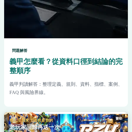
問題解答
義甲怎麼看？從資料口徑到結論的完
整順序
義甲判讀解答：整理定義、規則、資料、指標、案例、
FAQ 與風險界線。
贊助
很久沒回來？這包是你的
老玩家回歸再送一次