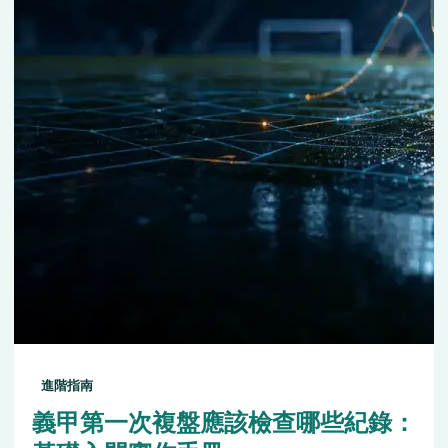
進階指南
義甲第一次複盤應該檢查哪些紀錄：