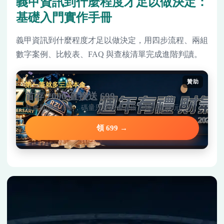
義甲資訊到什麼程度才足以做決定：
基礎入門實作手冊
義甲資訊到什麼程度才足以做決定，用四步流程、兩組
數字案例、比較表、FAQ 與查核清單完成進階判讀。
贊助
第一筆就多三成本金
首存 2000 直接送 699
新會員限定加碼，碼量只要彩金五倍，領完就能玩。
領 699 →