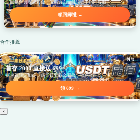
回鍋會員專屬彩金，優惠頁面一鍵領取不用問客服。
領回歸禮 →
合作推薦
贊助
第一筆就多三成本金
首存 2000 直接送 699
新會員限定加碼，碼量只要彩金五倍，領完就能玩。
領 699 →
×