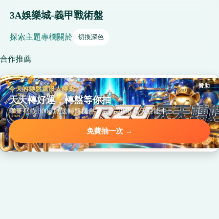
3A娛樂城-義甲戰術盤
探索
主題
專欄
關於
切換深色
合作推薦
贊助
今天的轉盤還沒人轉走
天天轉好運，轉盤等你抽
單筆存款 3000 就送轉盤機會，最高 2888 每天都能中。
免費抽一次 →