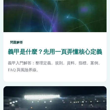
問題解答
義甲是什麼？先用一頁弄懂核心定義
義甲入門解答：整理定義、規則、資料、指標、案例、
FAQ 與風險界線。