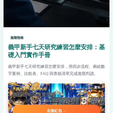
進階指南
義甲新手七天研究練習怎麼安排：基
礎入門實作手冊
義甲新手七天研究練習怎麼安排，用四步流程、兩組數
字案例、比較表、FAQ 與查核清單完成進階判讀。
贊助
手慢的人只能看別人領
搶紅包每日限量開放
當日存款達標即可到首頁搶紅包，手速決定金額。
去搶紅包 →