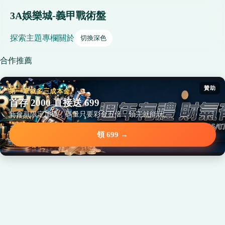
3A娛樂城-義甲戰術盤
探索
主題
專欄
關於
切換深色
合作推薦
贊助
第一筆就多三成本金
首存 2000 直接送 699
新會員限定加碼，碼量只要彩金五倍，領完就能玩。
領 699 →