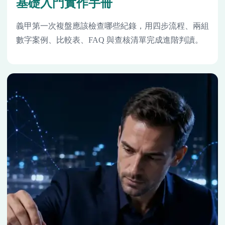
基礎入門實作手冊
義甲第一次複盤應該檢查哪些紀錄，用四步流程、兩組
數字案例、比較表、FAQ 與查核清單完成進階判讀。