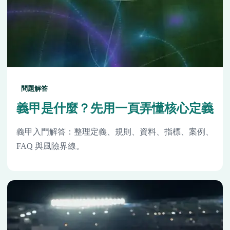
問題解答
義甲是什麼？先用一頁弄懂核心定義
義甲入門解答：整理定義、規則、資料、指標、案例、
FAQ 與風險界線。