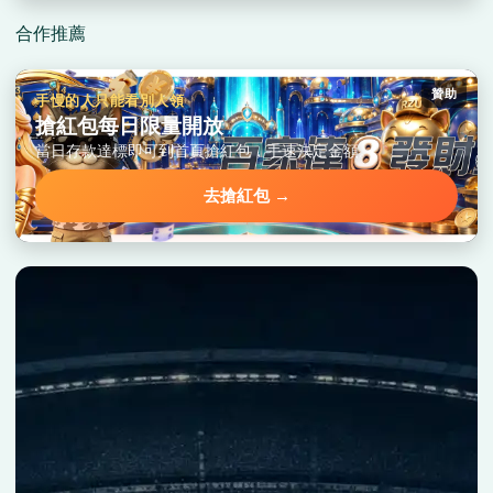
合作推薦
贊助
手慢的人只能看別人領
搶紅包每日限量開放
當日存款達標即可到首頁搶紅包，手速決定金額。
去搶紅包 →