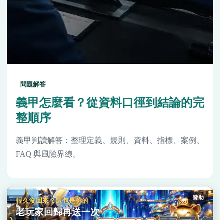
問題解答
義甲怎麼看？從資料口徑到結論的完
整順序
義甲判讀解答：整理定義、規則、資料、指標、案例、
FAQ 與風險界線。
贊助
很久沒回來？這包是你的
老玩家回歸再送一次