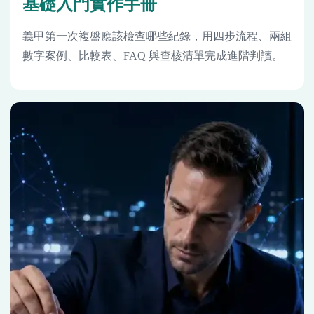
基礎入門實作手冊
義甲第一次複盤應該檢查哪些紀錄，用四步流程、兩組
數字案例、比較表、FAQ 與查核清單完成進階判讀。