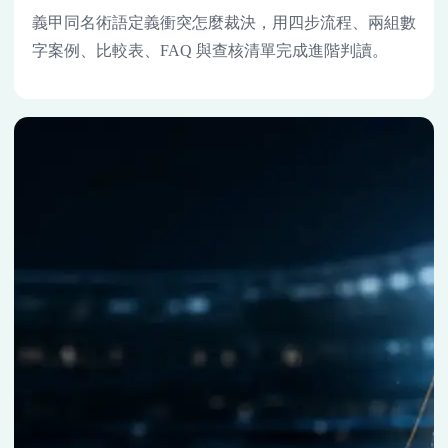
義甲同名術語定義衝突怎麼裁決，用四步流程、兩組數
字案例、比較表、FAQ 與查核清單完成進階判讀。