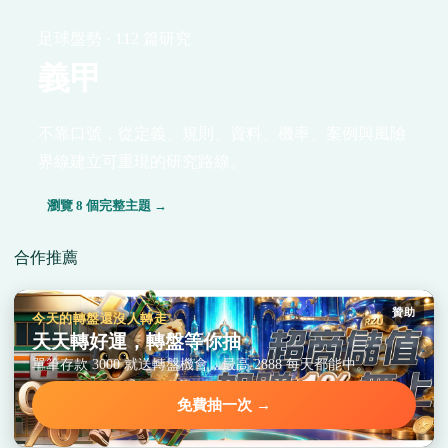
足球盤勢 · 112 篇研究
義甲
不靠口號，從定義、規則、資料、機率、案例與風險
界線建立可重現的研究路線。
瀏覽 8 個完整主題 →
合作推薦
贊助
今天的轉盤還沒人轉走
天天轉好運，轉盤等你抽
單筆存款 3000 就送轉盤機會，最高 2888 每天都能中。
免費抽一次 →