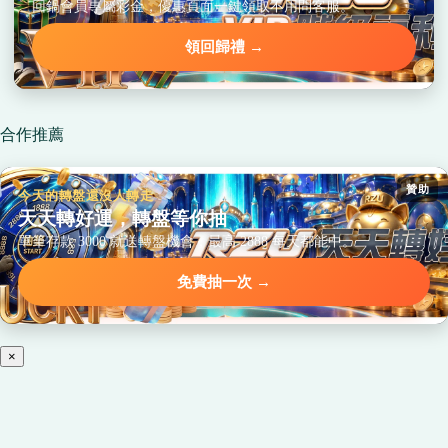
回鍋會員專屬彩金，優惠頁面一鍵領取不用問客服。
領回歸禮 →
合作推薦
贊助
今天的轉盤還沒人轉走
天天轉好運，轉盤等你抽
單筆存款 3000 就送轉盤機會，最高 2888 每天都能中。
免費抽一次 →
×