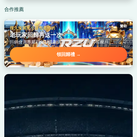
合作推薦
贊助
很久沒回來？這包是你的
老玩家回歸再送一次
回鍋會員專屬彩金，優惠頁面一鍵領取不用問客服。
領回歸禮 →