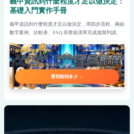
義甲資訊到什麼程度才足以做決定：
基礎入門實作手冊
義甲資訊到什麼程度才足以做決定，用四步流程、兩組
數字案例、比較表、FAQ 與查核清單完成進階判讀。
贊助
你現在卡在哪一階？
存越多送越多，階梯彩金
累積儲值達標自動解鎖對應彩金，階梯越高送越狠。
看我能領多少 →