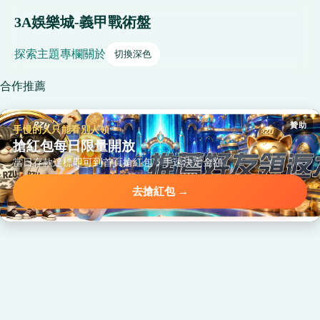
3A娛樂城-義甲戰術盤
探索
主題
專欄
關於
切換深色
合作推薦
贊助
手慢的人只能看別人領
搶紅包每日限量開放
當日存款達標即可到首頁搶紅包，手速決定金額。
去搶紅包 →