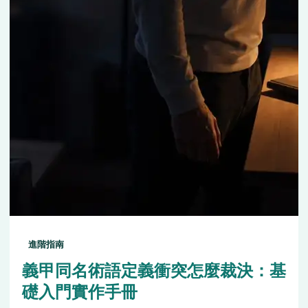
進階指南
義甲同名術語定義衝突怎麼裁決：基
礎入門實作手冊