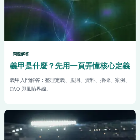
問題解答
義甲是什麼？先用一頁弄懂核心定義
義甲入門解答：整理定義、規則、資料、指標、案例、
FAQ 與風險界線。