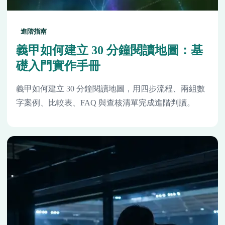
進階指南
義甲如何建立 30 分鐘閱讀地圖：基
礎入門實作手冊
義甲如何建立 30 分鐘閱讀地圖，用四步流程、兩組數
字案例、比較表、FAQ 與查核清單完成進階判讀。