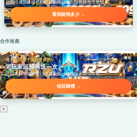
累積儲值達標自動解鎖對應彩金，階梯越高送越狠。
看我能領多少 →
合作推薦
贊助
很久沒回來？這包是你的
老玩家回歸再送一次
回鍋會員專屬彩金，優惠頁面一鍵領取不用問客服。
領回歸禮 →
×