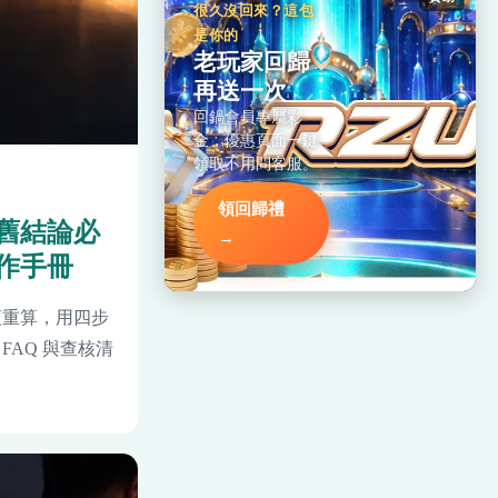
很久沒回來？這包
是你的
老玩家回歸
再送一次
回鍋會員專屬彩
金，優惠頁面一鍵
領取不用問客服。
領回歸禮
舊結論必
→
作手冊
須重算，用四步
AQ 與查核清