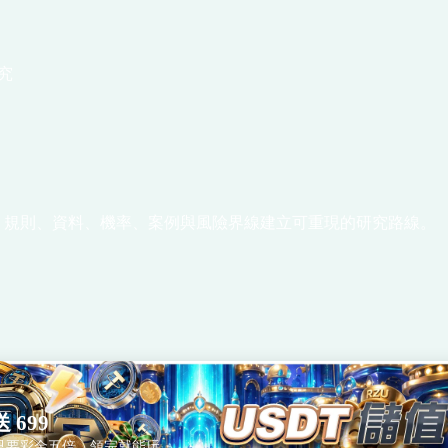
研究
、規則、資料、機率、案例與風險界線建立可重現的研究路線。
 699
只要彩金五倍，領完就能玩。