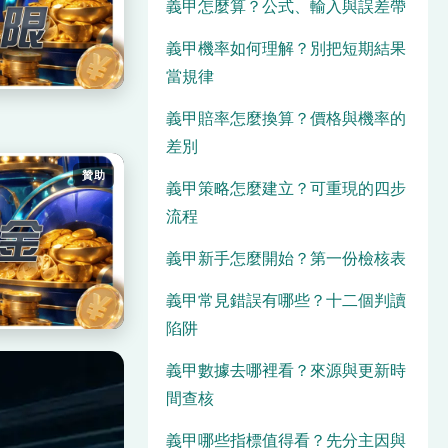
義甲怎麼算？公式、輸入與誤差帶
義甲機率如何理解？別把短期結果
當規律
義甲賠率怎麼換算？價格與機率的
差別
贊助
義甲策略怎麼建立？可重現的四步
流程
義甲新手怎麼開始？第一份檢核表
義甲常見錯誤有哪些？十二個判讀
陷阱
義甲數據去哪裡看？來源與更新時
間查核
義甲哪些指標值得看？先分主因與