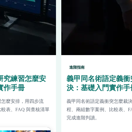
進階指南
研究練習怎麼安
義甲同名術語定義衝
實作手冊
決：基礎入門實作手
習怎麼安排，用四步流
義甲同名術語定義衝突怎麼裁
較表、FAQ 與查核清單
程、兩組數字案例、比較表、FA
完成進階判讀。