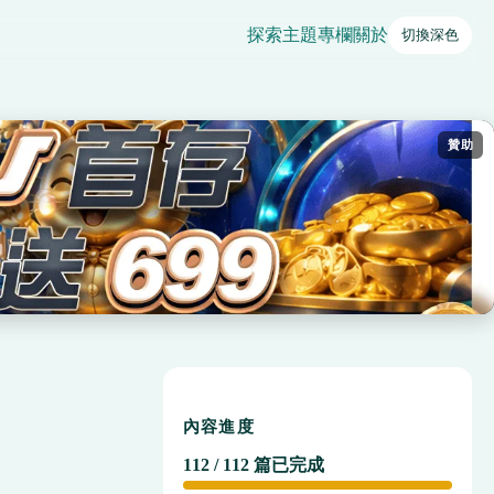
探索
主題
專欄
關於
切換深色
贊助
內容進度
112 / 112 篇已完成