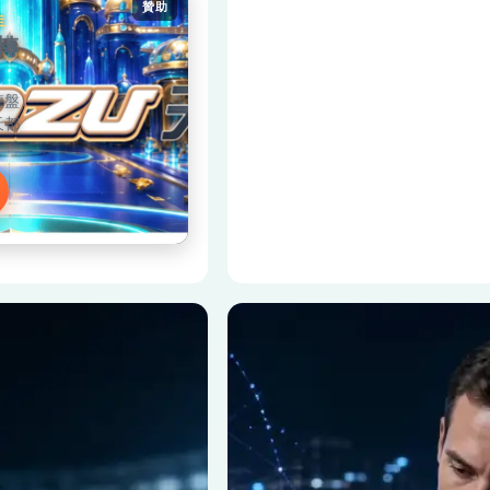
贊助
走
轉
轉盤
天都