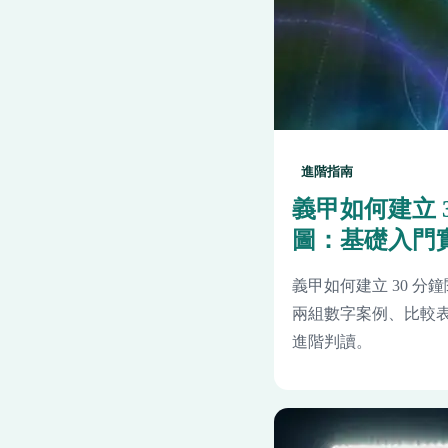
進階指南
義甲如何建立 
圖：基礎入門
義甲如何建立 30 
兩組數字案例、比較表
進階判讀。