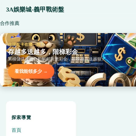
3A娛樂城-義甲戰術盤
合作推薦
你現在卡在哪一階？
存越多送越多，階梯彩金
累積儲值達標自動解鎖對應彩金，階梯越高送越狠。
看我能領多少 →
探索導覽
首頁