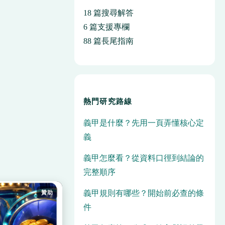
18 篇搜尋解答
6 篇支援專欄
88 篇長尾指南
熱門研究路線
義甲是什麼？先用一頁弄懂核心定
義
義甲怎麼看？從資料口徑到結論的
完整順序
義甲規則有哪些？開始前必查的條
贊助
件