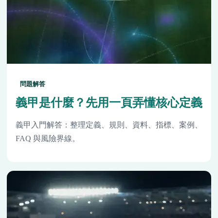
問題解答
義甲是什麼？先用一頁弄懂核心定義
義甲入門解答：整理定義、規則、資料、指標、案例、
FAQ 與風險界線。