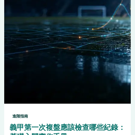
進階指南
義甲第一次複盤應該檢查哪些紀錄：