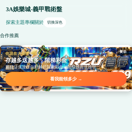
3A娛樂城-義甲戰術盤
探索
主題
專欄
關於
切換深色
合作推薦
贊助
你現在卡在哪一階？
存越多送越多，階梯彩金
累積儲值達標自動解鎖對應彩金，階梯越高送越狠。
看我能領多少 →