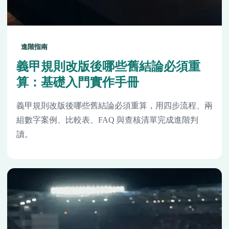
進階指南
義甲規則改版後哪些舊結論必須重
算：基礎入門實作手冊
義甲規則改版後哪些舊結論必須重算，用四步流程、兩
組數字案例、比較表、FAQ 與查核清單完成進階判
讀。