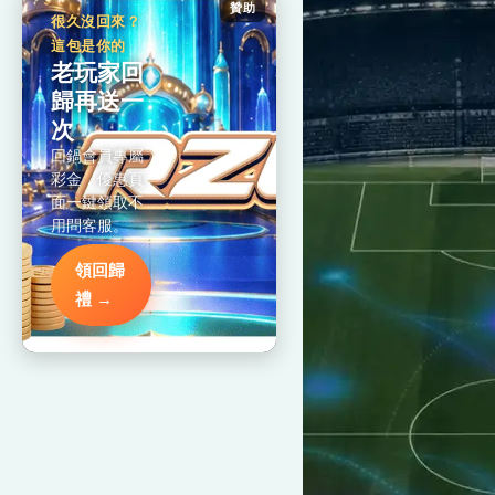
贊助
很久沒回來？
這包是你的
老玩家回
歸再送一
次
回鍋會員專屬
彩金，優惠頁
面一鍵領取不
用問客服。
領回歸
禮 →