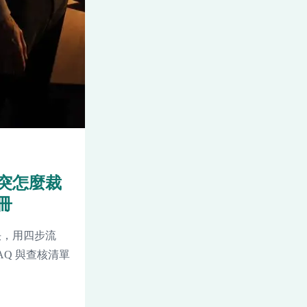
突怎麼裁
冊
決，用四步流
Q 與查核清單