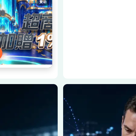
贊助
走
轉
轉盤
天都