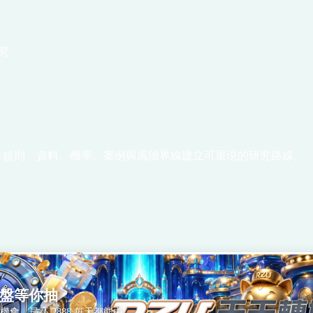
研究
、規則、資料、機率、案例與風險界線建立可重現的研究路線。
盤等你抽
盤機會，最高 2888 每天都能中。