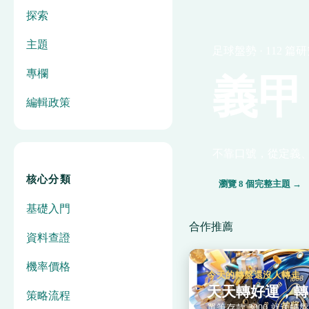
探索
主題
足球盤勢 · 112 篇
專欄
義甲
編輯政策
不靠口號，從定義
核心分類
瀏覽 8 個完整主題 →
基礎入門
合作推薦
資料查證
機率價格
今天的轉盤還沒人轉走
天天轉好運，轉
策略流程
單筆存款 3000 就送轉