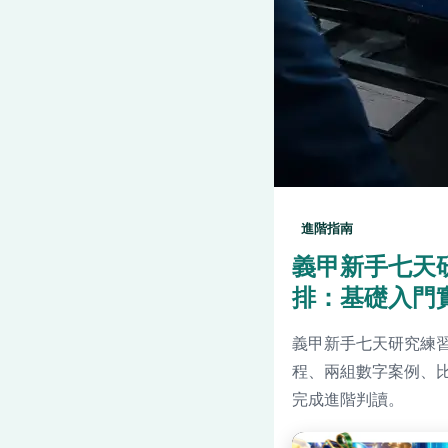
進階指南
義甲新手七天
排：基礎入門
義甲新手七天研究練
程、兩組數字案例、比
完成進階判讀。