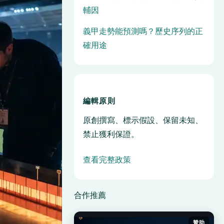
輔因
義甲走勢能預測嗎？歷史序列的正
確用途
編輯原則
原創撰寫、標示假設、保留未知、
禁止獲利保證。
查看完整政策
合作推薦
贊助