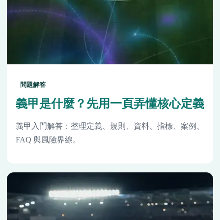
問題解答
義甲是什麼？先用一頁弄懂核心定義
義甲入門解答：整理定義、規則、資料、指標、案例、
FAQ 與風險界線。