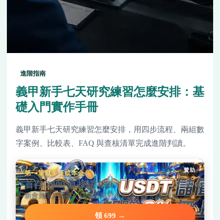
進階指南
義甲新手七天研究練習怎麼安排：基
礎入門實作手冊
義甲新手七天研究練習怎麼安排，用四步流程、兩組數
字案例、比較表、FAQ 與查核清單完成進階判讀。
贊助
第一筆就多三成本金
首存 2000 直接送 699
新會員限定加碼，碼量只要彩金五倍，領完就能玩。
領 699 →