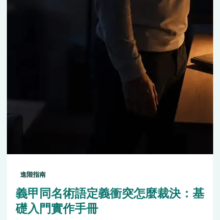
進階指南
義甲同名術語定義衝突怎麼裁決：基
礎入門實作手冊