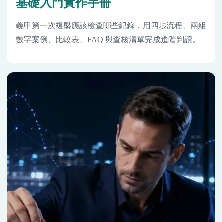
基礎入門實作手冊
義甲第一次複盤應該檢查哪些紀錄，用四步流程、兩組
數字案例、比較表、FAQ 與查核清單完成進階判讀。