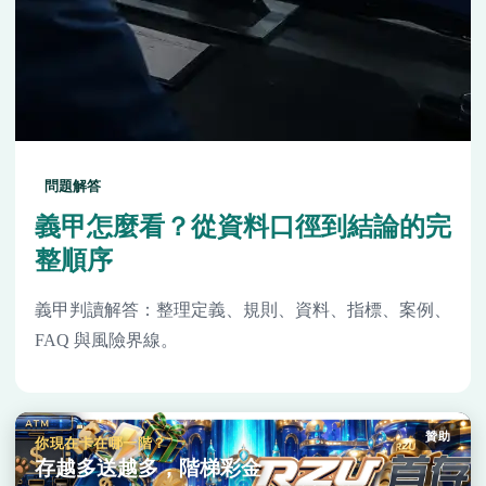
問題解答
義甲怎麼看？從資料口徑到結論的完
整順序
義甲判讀解答：整理定義、規則、資料、指標、案例、
FAQ 與風險界線。
贊助
你現在卡在哪一階？
存越多送越多，階梯彩金