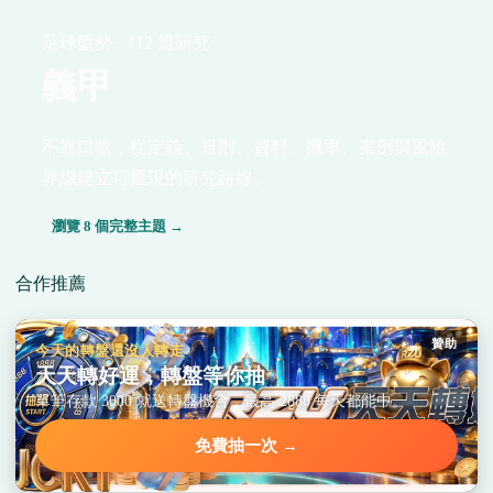
足球盤勢 · 112 篇研究
義甲
不靠口號，從定義、規則、資料、機率、案例與風險
界線建立可重現的研究路線。
瀏覽 8 個完整主題 →
合作推薦
贊助
今天的轉盤還沒人轉走
天天轉好運，轉盤等你抽
單筆存款 3000 就送轉盤機會，最高 2888 每天都能中。
免費抽一次 →