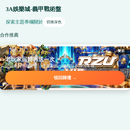
3A娛樂城-義甲戰術盤
探索
主題
專欄
關於
切換深色
合作推薦
贊助
很久沒回來？這包是你的
老玩家回歸再送一次
回鍋會員專屬彩金，優惠頁面一鍵領取不用問客服。
領回歸禮 →