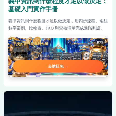
義甲資訊到什麼程度才足以做決定：
基礎入門實作手冊
義甲資訊到什麼程度才足以做決定，用四步流程、兩組
數字案例、比較表、FAQ 與查核清單完成進階判讀。
贊助
手慢的人只能看別人領
搶紅包每日限量開放
當日存款達標即可到首頁搶紅包，手速決定金額。
去搶紅包 →