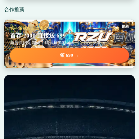
合作推薦
贊助
第一筆就多三成本金
首存 2000 直接送 699
新會員限定加碼，碼量只要彩金五倍，領完就能玩。
領 699 →