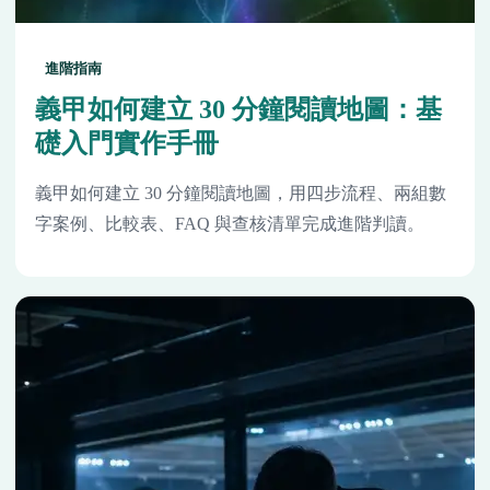
進階指南
義甲如何建立 30 分鐘閱讀地圖：基
礎入門實作手冊
義甲如何建立 30 分鐘閱讀地圖，用四步流程、兩組數
字案例、比較表、FAQ 與查核清單完成進階判讀。