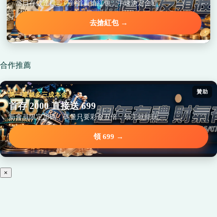
當日存款達標即可到首頁搶紅包，手速決定金額。
去搶紅包 →
合作推薦
贊助
第一筆就多三成本金
首存 2000 直接送 699
新會員限定加碼，碼量只要彩金五倍，領完就能玩。
領 699 →
×