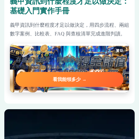
義甲資訊到什麼程度才足以做決定：
基礎入門實作手冊
義甲資訊到什麼程度才足以做決定，用四步流程、兩組
數字案例、比較表、FAQ 與查核清單完成進階判讀。
贊助
你現在卡在哪一階？
存越多送越多，階梯彩金
累積儲值達標自動解鎖對應彩金，階梯越高送越狠。
看我能領多少 →