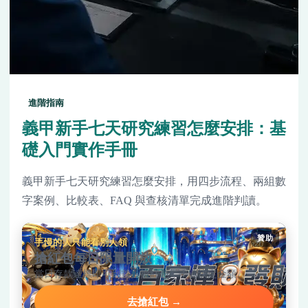
進階指南
義甲新手七天研究練習怎麼安排：基
礎入門實作手冊
義甲新手七天研究練習怎麼安排，用四步流程、兩組數
字案例、比較表、FAQ 與查核清單完成進階判讀。
贊助
手慢的人只能看別人領
搶紅包每日限量開放
當日存款達標即可到首頁搶紅包，手速決定金額。
去搶紅包 →