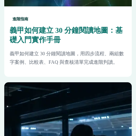
進階指南
義甲如何建立 30 分鐘閱讀地圖：基
礎入門實作手冊
義甲如何建立 30 分鐘閱讀地圖，用四步流程、兩組數
字案例、比較表、FAQ 與查核清單完成進階判讀。