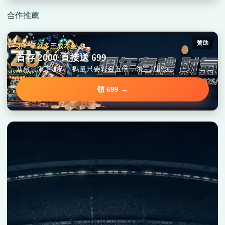
合作推薦
贊助
第一筆就多三成本金
首存 2000 直接送 699
新會員限定加碼，碼量只要彩金五倍，領完就能玩。
領 699 →