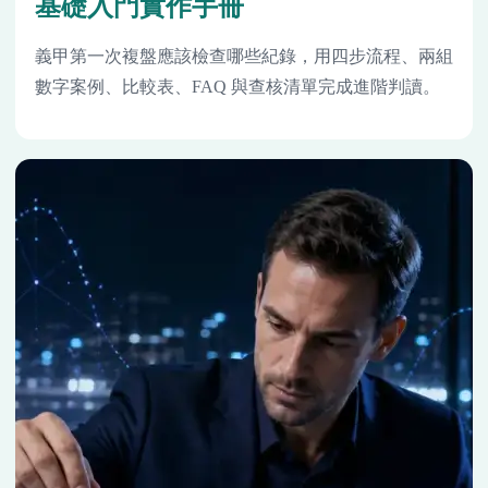
基礎入門實作手冊
義甲第一次複盤應該檢查哪些紀錄，用四步流程、兩組
數字案例、比較表、FAQ 與查核清單完成進階判讀。