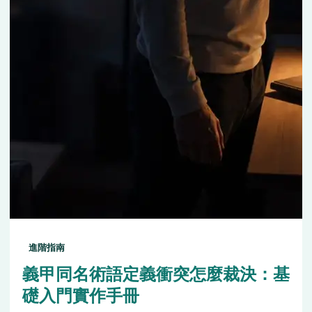
進階指南
義甲同名術語定義衝突怎麼裁決：基
礎入門實作手冊