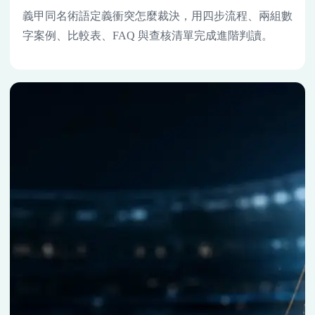
義甲同名術語定義衝突怎麼裁決，用四步流程、兩組數
字案例、比較表、FAQ 與查核清單完成進階判讀。