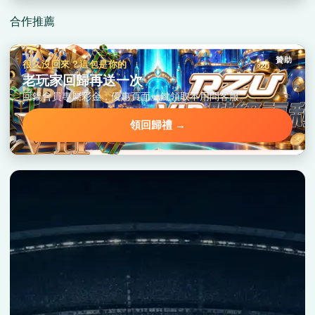
合作推薦
贊助
很久沒回來？這包是你的
老玩家回歸再送一次
回鍋會員專屬彩金，優惠頁面一鍵領取不用問客服。
領回歸禮 →