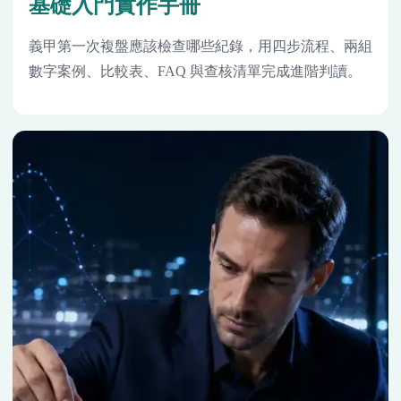
基礎入門實作手冊
義甲第一次複盤應該檢查哪些紀錄，用四步流程、兩組
數字案例、比較表、FAQ 與查核清單完成進階判讀。