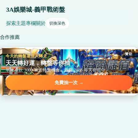
3A娛樂城-義甲戰術盤
探索
主題
專欄
關於
切換深色
合作推薦
贊助
今天的轉盤還沒人轉走
天天轉好運，轉盤等你抽
單筆存款 3000 就送轉盤機會，最高 2888 每天都能中。
免費抽一次 →