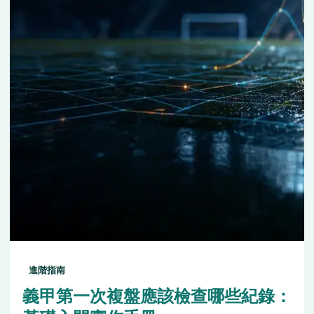
進階指南
義甲第一次複盤應該檢查哪些紀錄：