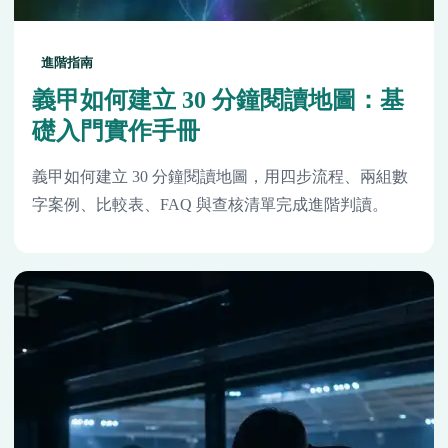
進階指南
義甲如何建立 30 分鐘閱讀地圖：基
礎入門實作手冊
義甲如何建立 30 分鐘閱讀地圖，用四步流程、兩組數
字案例、比較表、FAQ 與查核清單完成進階判讀。