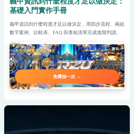
義甲資訊到什麼程度才足以做決定：
基礎入門實作手冊
義甲資訊到什麼程度才足以做決定，用四步流程、兩組
數字案例、比較表、FAQ 與查核清單完成進階判讀。
贊助
今天的轉盤還沒人轉走
天天轉好運，轉盤等你抽
單筆存款 3000 就送轉盤機會，最高 2888 每天都能中。
免費抽一次 →