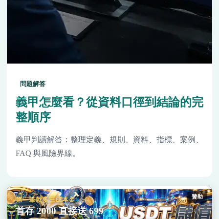
問題解答
義甲怎麼看？從資料口徑到結論的完
整順序
義甲判讀解答：整理定義、規則、資料、指標、案例、
FAQ 與風險界線。
贊助
第一筆就多三成本金
首存 2000 直接送 699