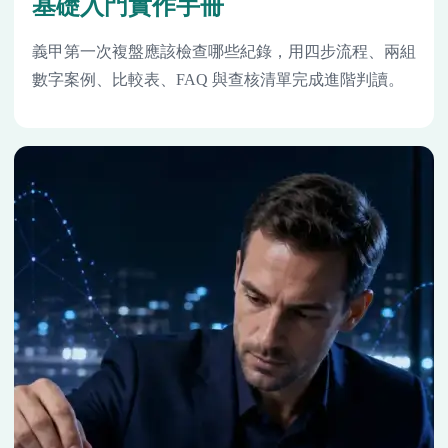
基礎入門實作手冊
義甲第一次複盤應該檢查哪些紀錄，用四步流程、兩組
數字案例、比較表、FAQ 與查核清單完成進階判讀。