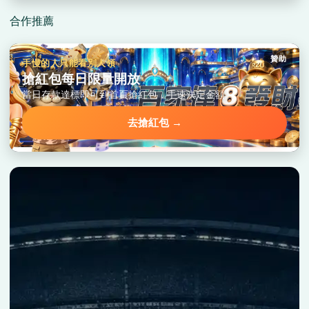
合作推薦
贊助
手慢的人只能看別人領
搶紅包每日限量開放
當日存款達標即可到首頁搶紅包，手速決定金額。
去搶紅包 →