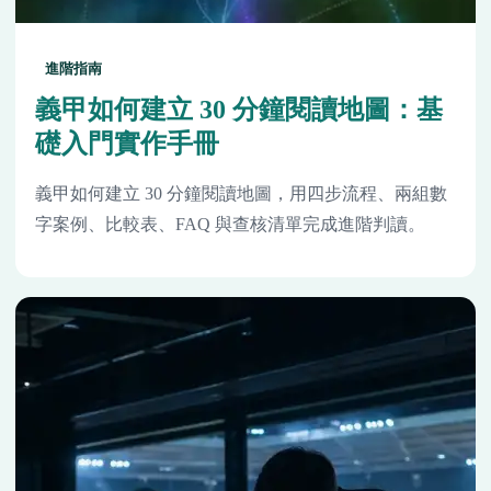
進階指南
義甲如何建立 30 分鐘閱讀地圖：基
礎入門實作手冊
義甲如何建立 30 分鐘閱讀地圖，用四步流程、兩組數
字案例、比較表、FAQ 與查核清單完成進階判讀。