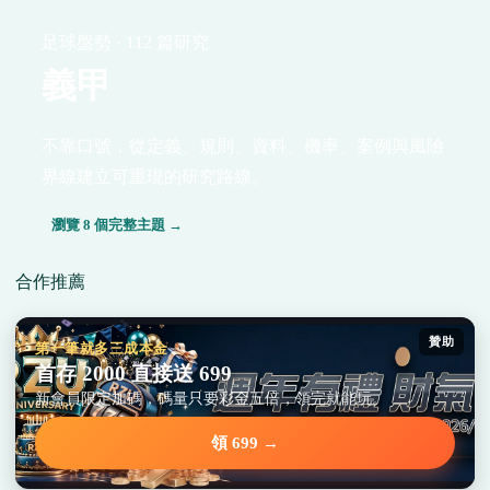
足球盤勢 · 112 篇研究
義甲
不靠口號，從定義、規則、資料、機率、案例與風險
界線建立可重現的研究路線。
瀏覽 8 個完整主題 →
合作推薦
贊助
第一筆就多三成本金
首存 2000 直接送 699
新會員限定加碼，碼量只要彩金五倍，領完就能玩。
領 699 →