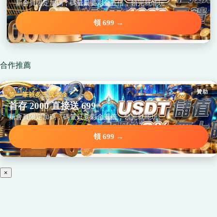
新會員限定加碼，碼量只要彩金五倍，領完就能玩。
領 699 →
合作推薦
贊助
第一筆就多三成本金
首存 2000 直接送 699
新會員限定加碼，碼量只要彩金五倍，領完就能玩。
領 699 →
×