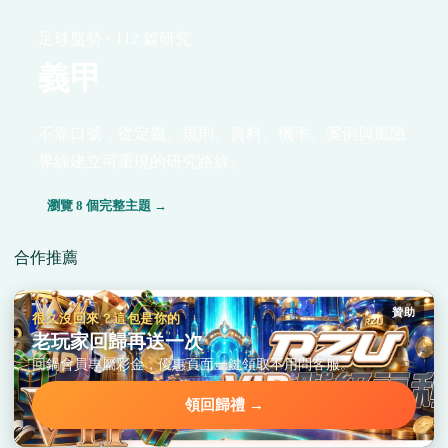
足球盤勢 · 112 篇研究
義甲
不靠口號，從定義、規則、資料、機率、案例與風險
界線建立可重現的研究路線。
瀏覽 8 個完整主題 →
合作推薦
贊助
很久沒回來？這包是你的
老玩家回歸再送一次
回鍋會員專屬彩金，優惠頁面一鍵領取不用問客服。
領回歸禮 →