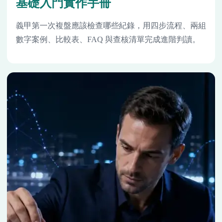
基礎入門實作手冊
義甲第一次複盤應該檢查哪些紀錄，用四步流程、兩組
數字案例、比較表、FAQ 與查核清單完成進階判讀。