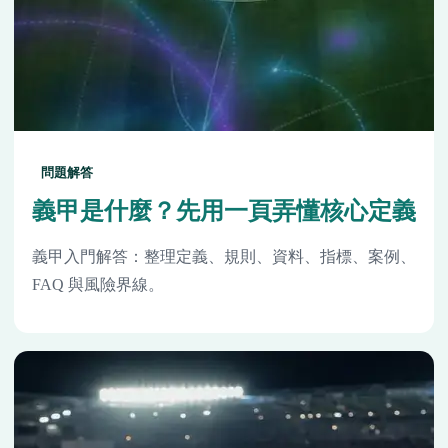
問題解答
義甲是什麼？先用一頁弄懂核心定義
義甲入門解答：整理定義、規則、資料、指標、案例、
FAQ 與風險界線。