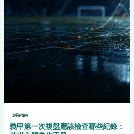
進階指南
義甲第一次複盤應該檢查哪些紀錄：