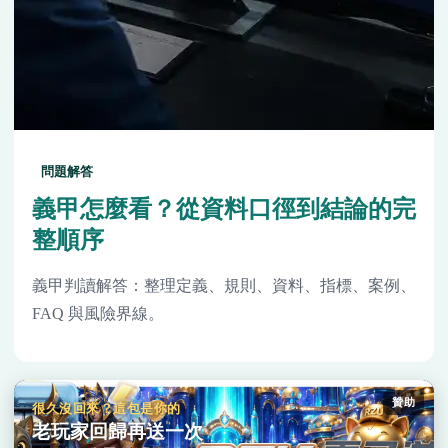
問題解答
義甲怎麼看？從資料口徑到結論的完
整順序
義甲判讀解答：整理定義、規則、資料、指標、案例、
FAQ 與風險界線。
贊助
很久沒回來？這包是你的
老玩家回歸再送一次