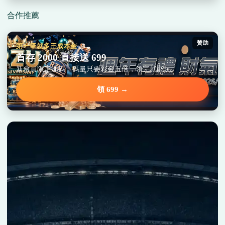
合作推薦
贊助
第一筆就多三成本金
首存 2000 直接送 699
新會員限定加碼，碼量只要彩金五倍，領完就能玩。
領 699 →