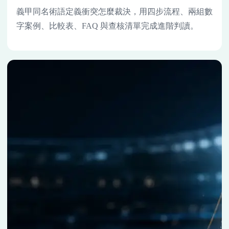
義甲同名術語定義衝突怎麼裁決，用四步流程、兩組數
字案例、比較表、FAQ 與查核清單完成進階判讀。