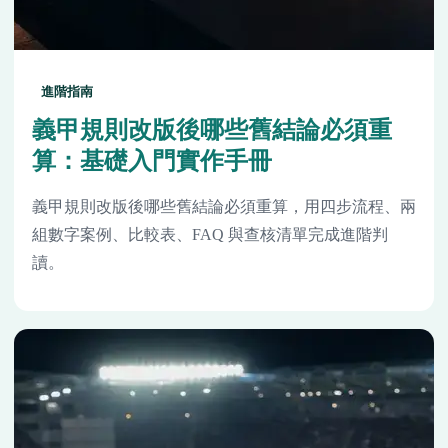
進階指南
義甲規則改版後哪些舊結論必須重
算：基礎入門實作手冊
義甲規則改版後哪些舊結論必須重算，用四步流程、兩
組數字案例、比較表、FAQ 與查核清單完成進階判
讀。