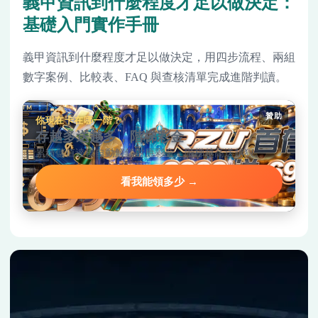
義甲資訊到什麼程度才足以做決定：
基礎入門實作手冊
義甲資訊到什麼程度才足以做決定，用四步流程、兩組
數字案例、比較表、FAQ 與查核清單完成進階判讀。
贊助
你現在卡在哪一階？
存越多送越多，階梯彩金
累積儲值達標自動解鎖對應彩金，階梯越高送越狠。
看我能領多少 →