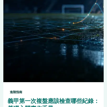
進階指南
義甲第一次複盤應該檢查哪些紀錄：