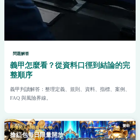
問題解答
義甲怎麼看？從資料口徑到結論的完
整順序
義甲判讀解答：整理定義、規則、資料、指標、案例、
FAQ 與風險界線。
贊助
手慢的人只能看別人領
搶紅包每日限量開放