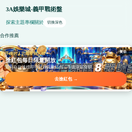
3A娛樂城-義甲戰術盤
探索
主題
專欄
關於
切換深色
合作推薦
贊助
手慢的人只能看別人領
搶紅包每日限量開放
當日存款達標即可到首頁搶紅包，手速決定金額。
去搶紅包 →