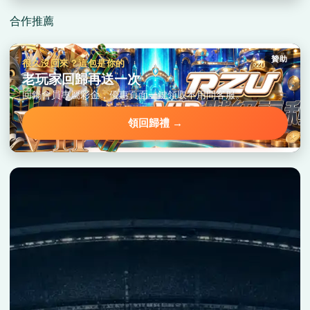
合作推薦
贊助
很久沒回來？這包是你的
老玩家回歸再送一次
回鍋會員專屬彩金，優惠頁面一鍵領取不用問客服。
領回歸禮 →