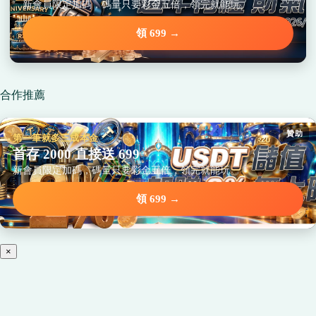
新會員限定加碼，碼量只要彩金五倍，領完就能玩。
領 699 →
合作推薦
贊助
第一筆就多三成本金
首存 2000 直接送 699
新會員限定加碼，碼量只要彩金五倍，領完就能玩。
領 699 →
×