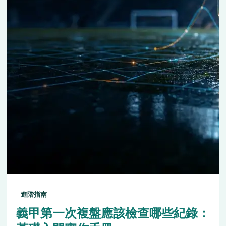
進階指南
義甲第一次複盤應該檢查哪些紀錄：