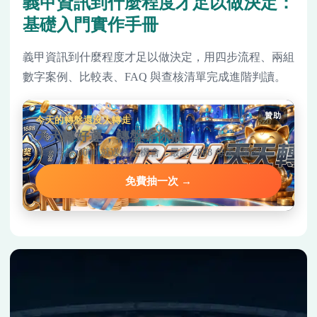
義甲資訊到什麼程度才足以做決定：
基礎入門實作手冊
義甲資訊到什麼程度才足以做決定，用四步流程、兩組
數字案例、比較表、FAQ 與查核清單完成進階判讀。
贊助
今天的轉盤還沒人轉走
天天轉好運，轉盤等你抽
單筆存款 3000 就送轉盤機會，最高 2888 每天都能中。
免費抽一次 →