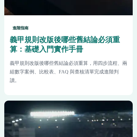
進階指南
義甲規則改版後哪些舊結論必須重
算：基礎入門實作手冊
義甲規則改版後哪些舊結論必須重算，用四步流程、兩
組數字案例、比較表、FAQ 與查核清單完成進階判
讀。