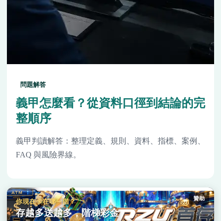
問題解答
義甲怎麼看？從資料口徑到結論的完
整順序
義甲判讀解答：整理定義、規則、資料、指標、案例、
FAQ 與風險界線。
贊助
你現在卡在哪一階？
存越多送越多，階梯彩金