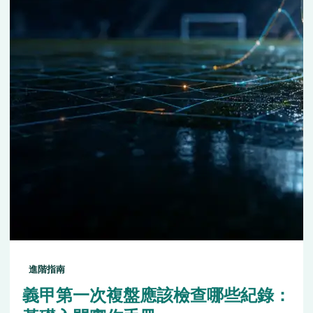
進階指南
義甲第一次複盤應該檢查哪些紀錄：