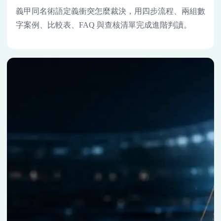
義甲同名術語定義衝突怎麼裁決，用四步流程、兩組數
字案例、比較表、FAQ 與查核清單完成進階判讀。