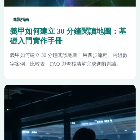
進階指南
義甲如何建立 30 分鐘閱讀地圖：基
礎入門實作手冊
義甲如何建立 30 分鐘閱讀地圖，用四步流程、兩組數
字案例、比較表、FAQ 與查核清單完成進階判讀。