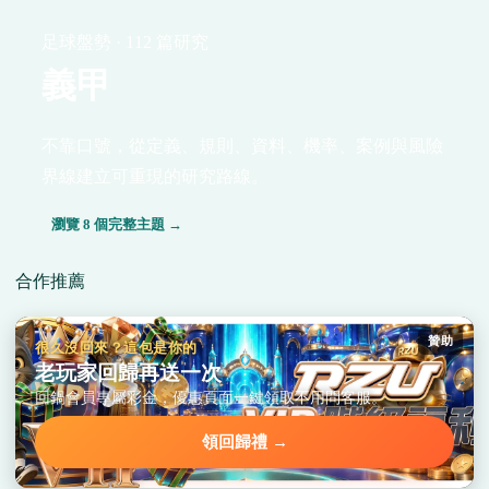
足球盤勢 · 112 篇研究
義甲
不靠口號，從定義、規則、資料、機率、案例與風險
界線建立可重現的研究路線。
瀏覽 8 個完整主題 →
合作推薦
贊助
很久沒回來？這包是你的
老玩家回歸再送一次
回鍋會員專屬彩金，優惠頁面一鍵領取不用問客服。
領回歸禮 →