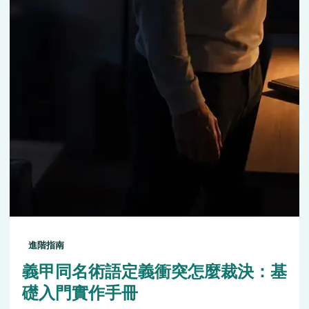
進階指南
義甲同名術語定義衝突怎麼裁決：基
礎入門實作手冊