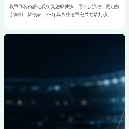
義甲同名術語定義衝突怎麼裁決，用四步流程、兩組數
字案例、比較表、FAQ 與查核清單完成進階判讀。