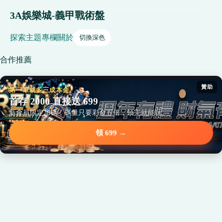
3A娛樂城-義甲戰術盤
探索
主題
專欄
關於
切換深色
合作推薦
贊助
第一筆就多三成本金
首存 2000 直接送 699
新會員限定加碼，碼量只要彩金五倍，領完就能玩。
領 699 →