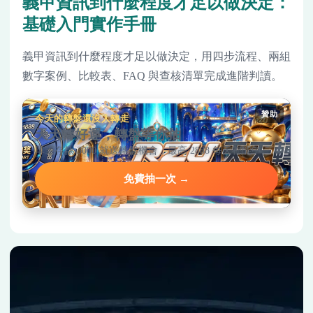
義甲資訊到什麼程度才足以做決定：
基礎入門實作手冊
義甲資訊到什麼程度才足以做決定，用四步流程、兩組
數字案例、比較表、FAQ 與查核清單完成進階判讀。
贊助
今天的轉盤還沒人轉走
天天轉好運，轉盤等你抽
單筆存款 3000 就送轉盤機會，最高 2888 每天都能中。
免費抽一次 →