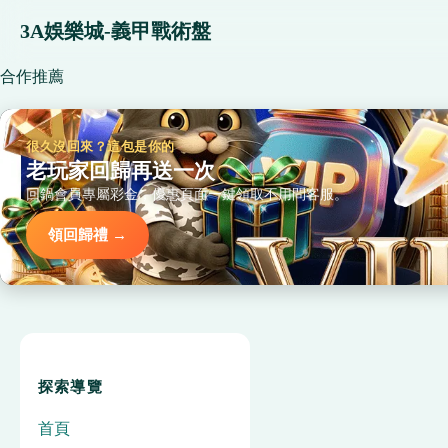
3A娛樂城-義甲戰術盤
合作推薦
很久沒回來？這包是你的
老玩家回歸再送一次
回鍋會員專屬彩金，優惠頁面一鍵領取不用問客服。
領回歸禮 →
探索導覽
首頁