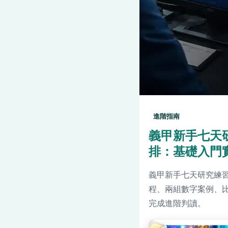
進階指南
義甲新手七天
排：基礎入門
義甲新手七天研究練
程、兩組數字案例、比
完成進階判讀。