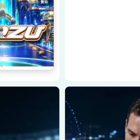
贊助
你的
送
優
問