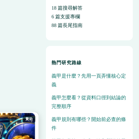
18 篇搜尋解答
6 篇支援專欄
88 篇長尾指南
熱門研究路線
義甲是什麼？先用一頁弄懂核心定
義
義甲怎麼看？從資料口徑到結論的
完整順序
義甲規則有哪些？開始前必查的條
贊助
件