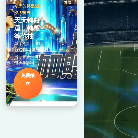
贊助
今天的轉盤還
沒人轉走
天天轉好
運，轉盤
等你抽
單筆存款 3000
就送轉盤機
會，最高 2888
每天都能中。
免費抽
一次
→