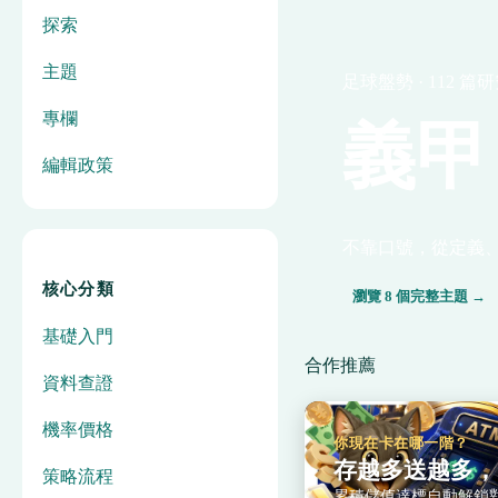
探索
主題
足球盤勢 · 112 篇
專欄
義甲
編輯政策
不靠口號，從定義
核心分類
瀏覽 8 個完整主題 →
基礎入門
合作推薦
資料查證
機率價格
你現在卡在哪一階？
存越多送越多，
策略流程
累積儲值達標自動解鎖