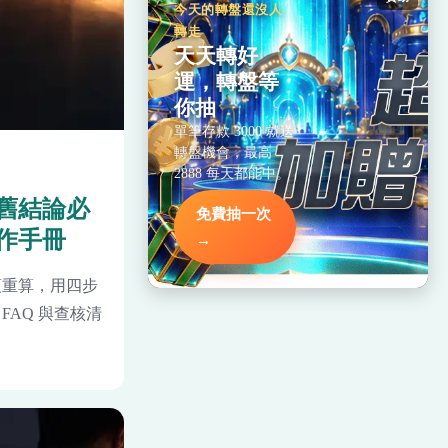
今天的轉盤還沒人
轉走
天天轉好
運，轉盤等
你抽
單筆存款 3000 就送
轉盤機會，最高
2888 每天都能中。
舊結論必
免費抽一次
作手冊
→
須重算，用四步
AQ 與查核清