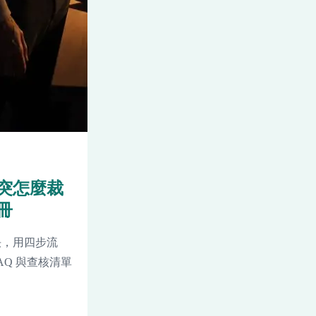
突怎麼裁
冊
決，用四步流
Q 與查核清單