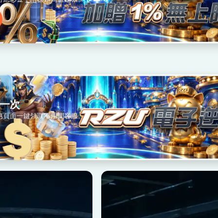
的
一次
惠頁面一鍵領取不用問客服。