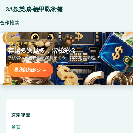
3A娛樂城-義甲戰術盤
合作推薦
你現在卡在哪一階？
存越多送越多，階梯彩金
累積儲值達標自動解鎖對應彩金，階梯越高送越狠。
看我能領多少 →
探索導覽
首頁