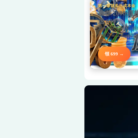
第一筆就多三成本金
首存 2000 直
送 699
新會員限定加碼，碼
只要彩金五倍，領完
能玩。
領 699 →