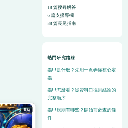
18 篇搜尋解答
6 篇支援專欄
88 篇長尾指南
熱門研究路線
義甲是什麼？先用一頁弄懂核心定
義
義甲怎麼看？從資料口徑到結論的
完整順序
義甲規則有哪些？開始前必查的條
贊助
件