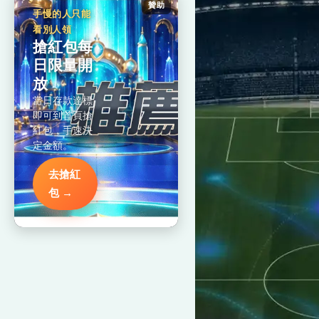
贊助
手慢的人只能
看別人領
搶紅包每
日限量開
放
當日存款達標
即可到首頁搶
紅包，手速決
定金額。
去搶紅
包 →