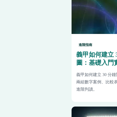
進階指南
義甲如何建立 
圖：基礎入門
義甲如何建立 30 
兩組數字案例、比較表
進階判讀。