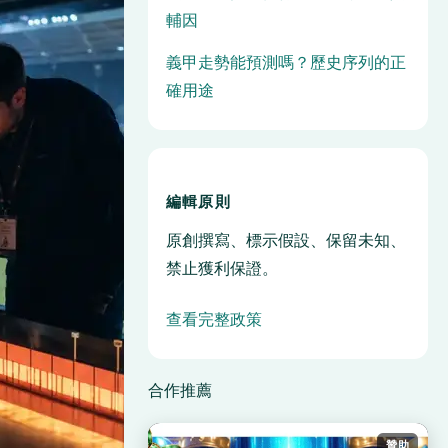
輔因
義甲走勢能預測嗎？歷史序列的正
確用途
編輯原則
原創撰寫、標示假設、保留未知、
禁止獲利保證。
查看完整政策
合作推薦
贊助