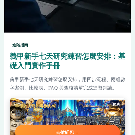
進階指南
義甲新手七天研究練習怎麼安排：基
礎入門實作手冊
義甲新手七天研究練習怎麼安排，用四步流程、兩組數
字案例、比較表、FAQ 與查核清單完成進階判讀。
贊助
手慢的人只能看別人領
搶紅包每日限量開放
當日存款達標即可到首頁搶紅包，手速決定金額。
去搶紅包 →