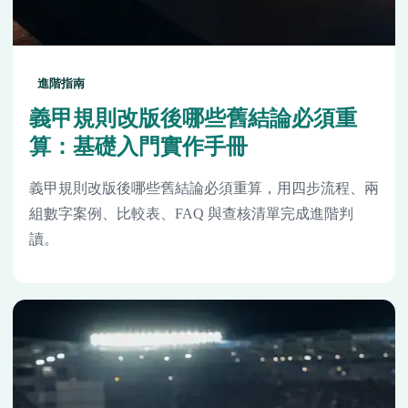
進階指南
義甲規則改版後哪些舊結論必須重
算：基礎入門實作手冊
義甲規則改版後哪些舊結論必須重算，用四步流程、兩
組數字案例、比較表、FAQ 與查核清單完成進階判
讀。