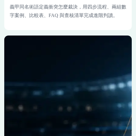
義甲同名術語定義衝突怎麼裁決，用四步流程、兩組數
字案例、比較表、FAQ 與查核清單完成進階判讀。