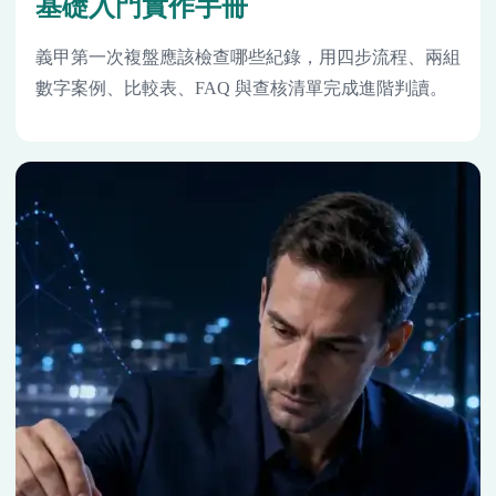
基礎入門實作手冊
義甲第一次複盤應該檢查哪些紀錄，用四步流程、兩組
數字案例、比較表、FAQ 與查核清單完成進階判讀。