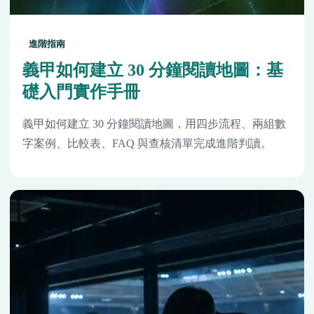
進階指南
義甲如何建立 30 分鐘閱讀地圖：基
礎入門實作手冊
義甲如何建立 30 分鐘閱讀地圖，用四步流程、兩組數
字案例、比較表、FAQ 與查核清單完成進階判讀。