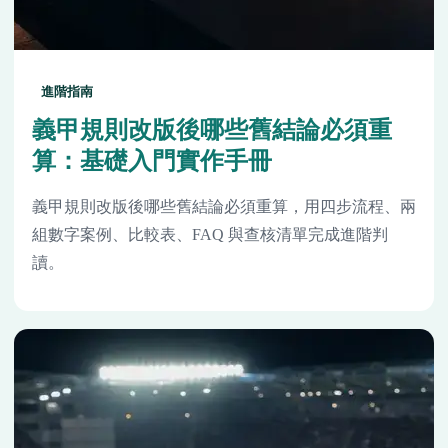
進階指南
義甲規則改版後哪些舊結論必須重
算：基礎入門實作手冊
義甲規則改版後哪些舊結論必須重算，用四步流程、兩
組數字案例、比較表、FAQ 與查核清單完成進階判
讀。