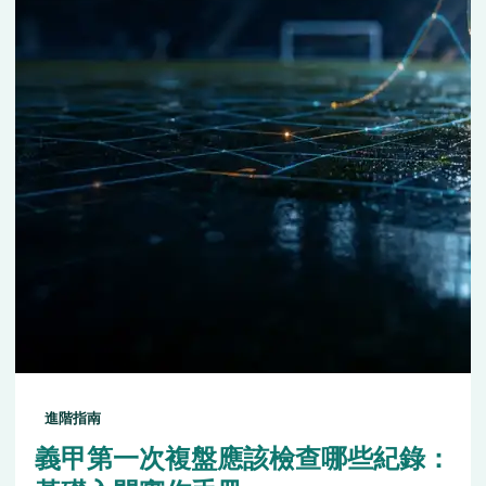
進階指南
義甲第一次複盤應該檢查哪些紀錄：