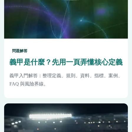
問題解答
義甲是什麼？先用一頁弄懂核心定義
義甲入門解答：整理定義、規則、資料、指標、案例、
FAQ 與風險界線。