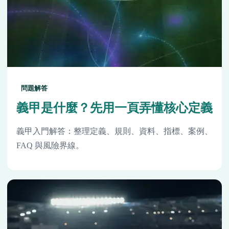
問題解答
義甲是什麼？先用一頁弄懂核心定義
義甲入門解答：整理定義、規則、資料、指標、案例、
FAQ 與風險界線。