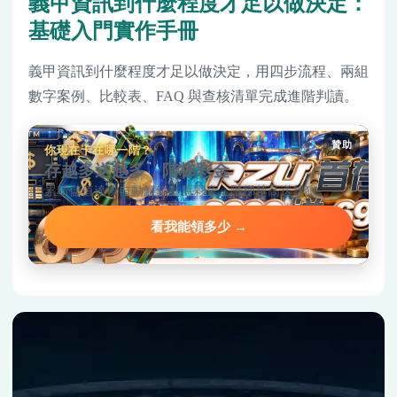
義甲資訊到什麼程度才足以做決定：
基礎入門實作手冊
義甲資訊到什麼程度才足以做決定，用四步流程、兩組
數字案例、比較表、FAQ 與查核清單完成進階判讀。
贊助
你現在卡在哪一階？
存越多送越多，階梯彩金
累積儲值達標自動解鎖對應彩金，階梯越高送越狠。
看我能領多少 →