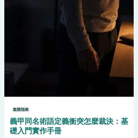
進階指南
義甲同名術語定義衝突怎麼裁決：基
礎入門實作手冊