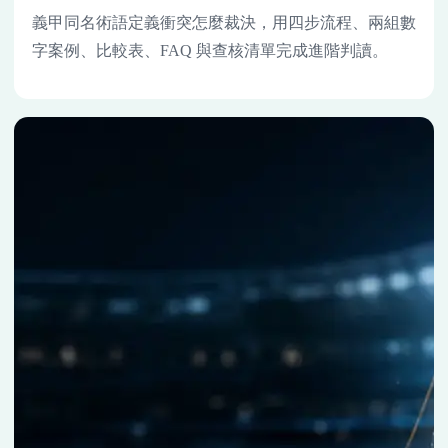
義甲同名術語定義衝突怎麼裁決，用四步流程、兩組數
字案例、比較表、FAQ 與查核清單完成進階判讀。