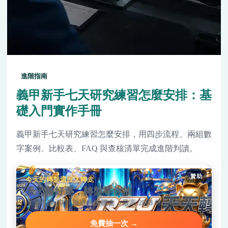
進階指南
義甲新手七天研究練習怎麼安排：基
礎入門實作手冊
義甲新手七天研究練習怎麼安排，用四步流程、兩組數
字案例、比較表、FAQ 與查核清單完成進階判讀。
贊助
今天的轉盤還沒人轉走
天天轉好運，轉盤等你抽
單筆存款 3000 就送轉盤機會，最高 2888 每天都能中。
免費抽一次 →