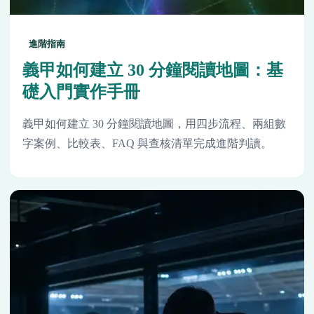
進階指南
義甲如何建立 30 分鐘閱讀地圖：基
礎入門實作手冊
義甲如何建立 30 分鐘閱讀地圖，用四步流程、兩組數
字案例、比較表、FAQ 與查核清單完成進階判讀。