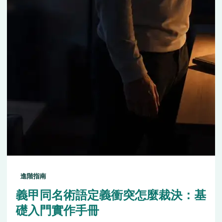
進階指南
義甲同名術語定義衝突怎麼裁決：基
礎入門實作手冊