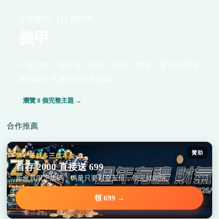
足球盤勢 · 112 篇研究
義甲
不靠口號，從定義、規則、資料、機率、案例與風險
界線建立可重現的研究路線。
瀏覽 8 個完整主題 →
合作推薦
贊助
第一筆就多三成本金
首存 2000 直接送 699
新會員限定加碼，碼量只要彩金五倍，領完就能玩。
領 699 →