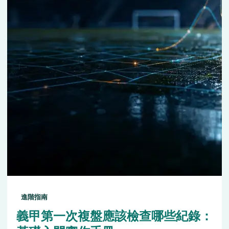
進階指南
義甲第一次複盤應該檢查哪些紀錄：