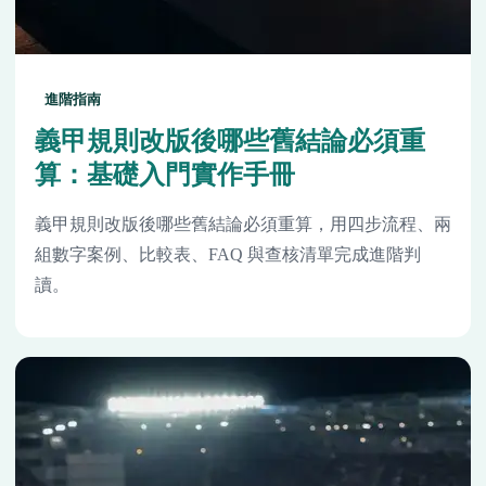
進階指南
義甲規則改版後哪些舊結論必須重
算：基礎入門實作手冊
義甲規則改版後哪些舊結論必須重算，用四步流程、兩
組數字案例、比較表、FAQ 與查核清單完成進階判
讀。