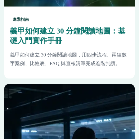
進階指南
義甲如何建立 30 分鐘閱讀地圖：基
礎入門實作手冊
義甲如何建立 30 分鐘閱讀地圖，用四步流程、兩組數
字案例、比較表、FAQ 與查核清單完成進階判讀。