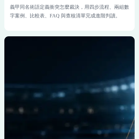
義甲同名術語定義衝突怎麼裁決，用四步流程、兩組數
字案例、比較表、FAQ 與查核清單完成進階判讀。