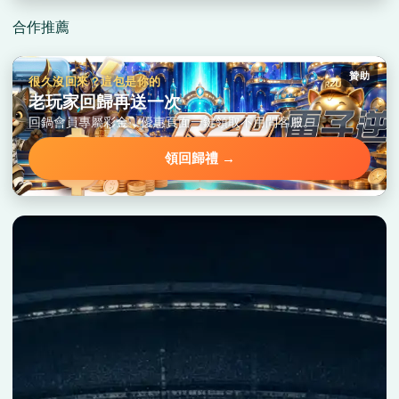
合作推薦
贊助
很久沒回來？這包是你的
老玩家回歸再送一次
回鍋會員專屬彩金，優惠頁面一鍵領取不用問客服。
領回歸禮 →