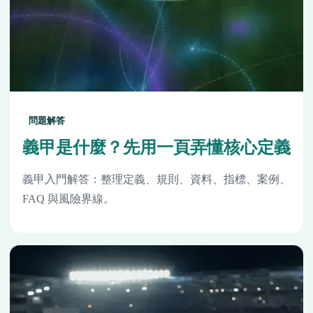
問題解答
義甲是什麼？先用一頁弄懂核心定義
義甲入門解答：整理定義、規則、資料、指標、案例、
FAQ 與風險界線。