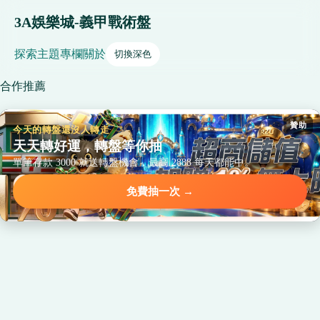
3A娛樂城-義甲戰術盤
探索
主題
專欄
關於
切換深色
合作推薦
贊助
今天的轉盤還沒人轉走
天天轉好運，轉盤等你抽
單筆存款 3000 就送轉盤機會，最高 2888 每天都能中。
免費抽一次 →