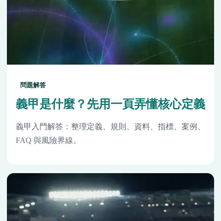
問題解答
義甲是什麼？先用一頁弄懂核心定義
義甲入門解答：整理定義、規則、資料、指標、案例、
FAQ 與風險界線。