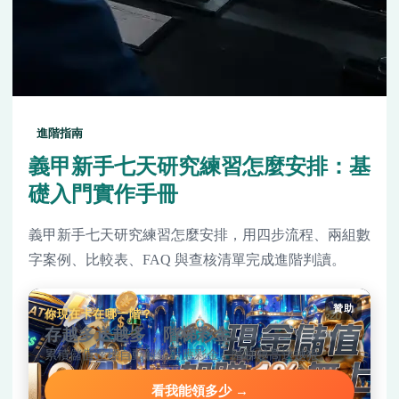
進階指南
義甲新手七天研究練習怎麼安排：基
礎入門實作手冊
義甲新手七天研究練習怎麼安排，用四步流程、兩組數
字案例、比較表、FAQ 與查核清單完成進階判讀。
贊助
你現在卡在哪一階？
存越多送越多，階梯彩金
累積儲值達標自動解鎖對應彩金，階梯越高送越狠。
看我能領多少 →