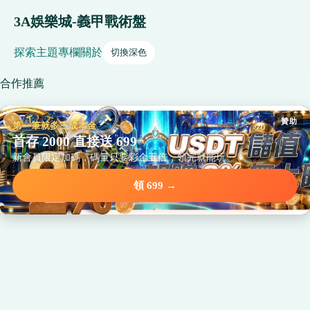
3A娛樂城-義甲戰術盤
探索
主題
專欄
關於
切換深色
合作推薦
贊助
第一筆就多三成本金
首存 2000 直接送 699
新會員限定加碼，碼量只要彩金五倍，領完就能玩。
領 699 →