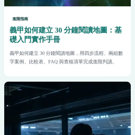
進階指南
義甲如何建立 30 分鐘閱讀地圖：基
礎入門實作手冊
義甲如何建立 30 分鐘閱讀地圖，用四步流程、兩組數
字案例、比較表、FAQ 與查核清單完成進階判讀。