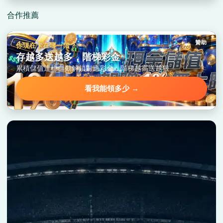
合作推薦
贊助
你現在卡在哪一階？
存越多送越多，階梯彩金
累積儲值達標自動解鎖對應彩金，階梯越高送越狠。
看我能領多少 →