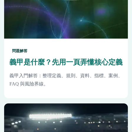
問題解答
義甲是什麼？先用一頁弄懂核心定義
義甲入門解答：整理定義、規則、資料、指標、案例、
FAQ 與風險界線。