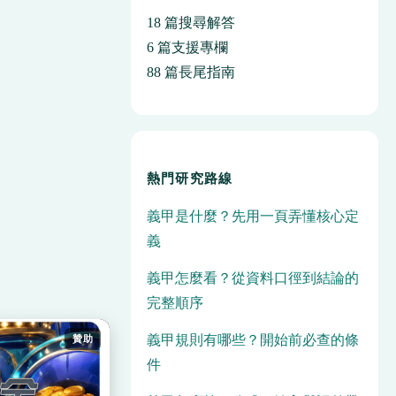
18 篇搜尋解答
6 篇支援專欄
88 篇長尾指南
熱門研究路線
義甲是什麼？先用一頁弄懂核心定
義
義甲怎麼看？從資料口徑到結論的
完整順序
義甲規則有哪些？開始前必查的條
贊助
件