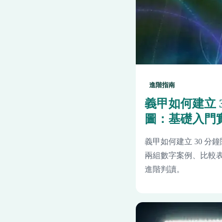
進階指南
義甲如何建立 
圖：基礎入門
義甲如何建立 30 
兩組數字案例、比較表
進階判讀。