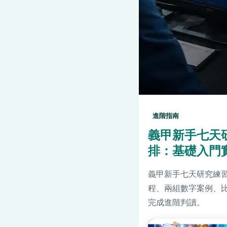
進階指南
義甲新手七天
排：基礎入門
義甲新手七天研究練
程、兩組數字案例、比
完成進階判讀。