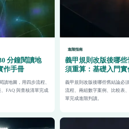
進階指南
30 分鐘閱讀地
義甲規則改版後哪些
實作手冊
須重算：基礎入門實
分鐘閱讀地圖，用四步流程、
義甲規則改版後哪些舊結論必
、FAQ 與查核清單完成
流程、兩組數字案例、比較表、F
單完成進階判讀。