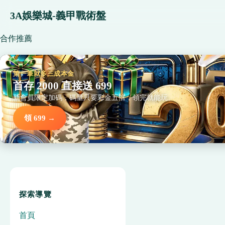
3A娛樂城-義甲戰術盤
合作推薦
第一筆就多三成本金
首存 2000 直接送 699
新會員限定加碼，碼量只要彩金五倍，領完就能玩。
領 699 →
探索導覽
首頁