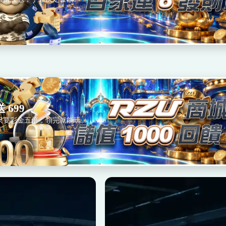
 699
只要彩金五倍，領完就能玩。