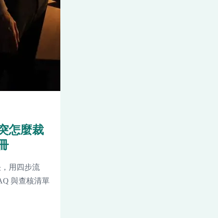
突怎麼裁
冊
決，用四步流
Q 與查核清單