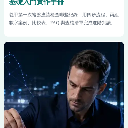
基礎入門實作手冊
義甲第一次複盤應該檢查哪些紀錄，用四步流程、兩組
數字案例、比較表、FAQ 與查核清單完成進階判讀。