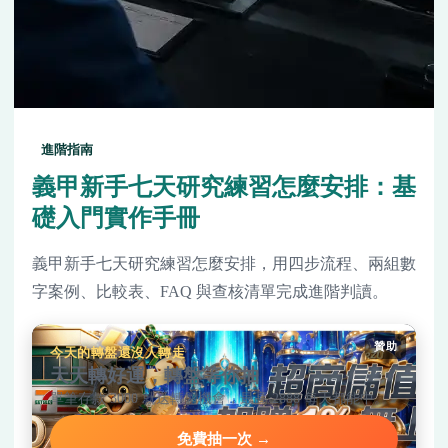
進階指南
義甲新手七天研究練習怎麼安排：基
礎入門實作手冊
義甲新手七天研究練習怎麼安排，用四步流程、兩組數
字案例、比較表、FAQ 與查核清單完成進階判讀。
贊助
今天的轉盤還沒人轉走
天天轉好運，轉盤等你抽
單筆存款 3000 就送轉盤機會，最高 2888 每天都能中。
免費抽一次 →