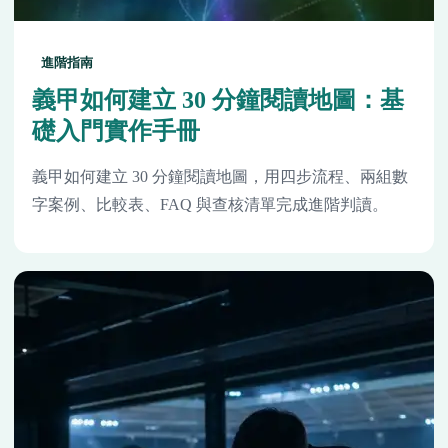
進階指南
義甲如何建立 30 分鐘閱讀地圖：基
礎入門實作手冊
義甲如何建立 30 分鐘閱讀地圖，用四步流程、兩組數
字案例、比較表、FAQ 與查核清單完成進階判讀。