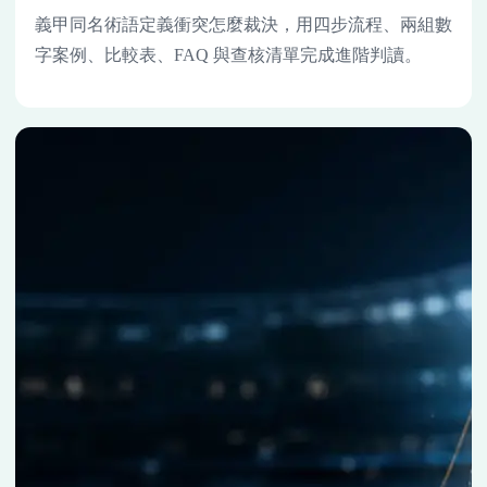
義甲同名術語定義衝突怎麼裁決，用四步流程、兩組數
字案例、比較表、FAQ 與查核清單完成進階判讀。