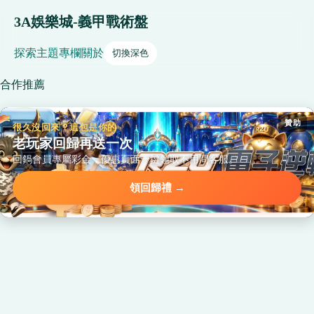
3A娛樂城-義甲戰術盤
探索
主題
專欄
關於
切換深色
合作推薦
贊助
很久沒回來？這包是你的
老玩家回歸再送一次
回鍋會員專屬彩金，優惠頁面一鍵領取不用問客服。
領回歸禮 →