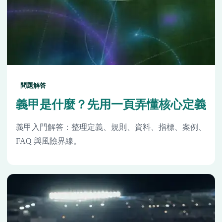
問題解答
義甲是什麼？先用一頁弄懂核心定義
義甲入門解答：整理定義、規則、資料、指標、案例、
FAQ 與風險界線。