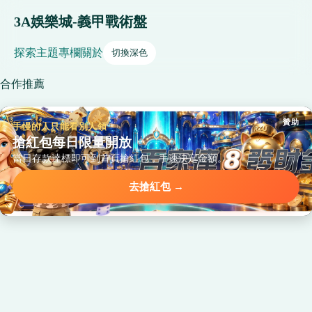
3A娛樂城-義甲戰術盤
探索
主題
專欄
關於
切換深色
合作推薦
贊助
手慢的人只能看別人領
搶紅包每日限量開放
當日存款達標即可到首頁搶紅包，手速決定金額。
去搶紅包 →