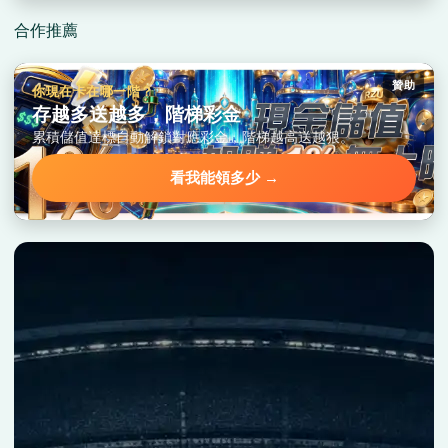
合作推薦
贊助
你現在卡在哪一階？
存越多送越多，階梯彩金
累積儲值達標自動解鎖對應彩金，階梯越高送越狠。
看我能領多少 →