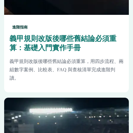
進階指南
義甲規則改版後哪些舊結論必須重
算：基礎入門實作手冊
義甲規則改版後哪些舊結論必須重算，用四步流程、兩
組數字案例、比較表、FAQ 與查核清單完成進階判
讀。