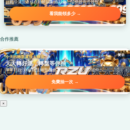
累積儲值達標自動解鎖對應彩金，階梯越高送越狠。
看我能領多少 →
合作推薦
贊助
今天的轉盤還沒人轉走
天天轉好運，轉盤等你抽
單筆存款 3000 就送轉盤機會，最高 2888 每天都能中。
免費抽一次 →
×