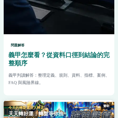
問題解答
義甲怎麼看？從資料口徑到結論的完
整順序
義甲判讀解答：整理定義、規則、資料、指標、案例、
FAQ 與風險界線。
贊助
今天的轉盤還沒人轉走
天天轉好運，轉盤等你抽