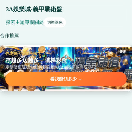
3A娛樂城-義甲戰術盤
探索
主題
專欄
關於
切換深色
合作推薦
贊助
你現在卡在哪一階？
存越多送越多，階梯彩金
累積儲值達標自動解鎖對應彩金，階梯越高送越狠。
看我能領多少 →