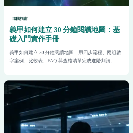
進階指南
義甲如何建立 30 分鐘閱讀地圖：基
礎入門實作手冊
義甲如何建立 30 分鐘閱讀地圖，用四步流程、兩組數
字案例、比較表、FAQ 與查核清單完成進階判讀。