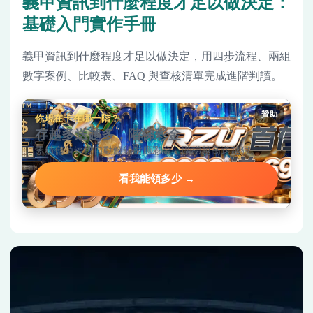
義甲資訊到什麼程度才足以做決定：
基礎入門實作手冊
義甲資訊到什麼程度才足以做決定，用四步流程、兩組
數字案例、比較表、FAQ 與查核清單完成進階判讀。
贊助
你現在卡在哪一階？
存越多送越多，階梯彩金
累積儲值達標自動解鎖對應彩金，階梯越高送越狠。
看我能領多少 →