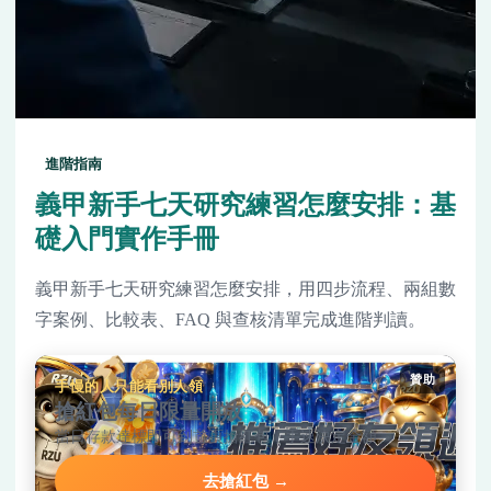
進階指南
義甲新手七天研究練習怎麼安排：基
礎入門實作手冊
義甲新手七天研究練習怎麼安排，用四步流程、兩組數
字案例、比較表、FAQ 與查核清單完成進階判讀。
贊助
手慢的人只能看別人領
搶紅包每日限量開放
當日存款達標即可到首頁搶紅包，手速決定金額。
去搶紅包 →