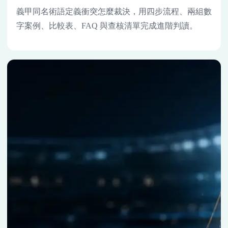
義甲同名術語定義衝突怎麼裁決，用四步流程、兩組數
字案例、比較表、FAQ 與查核清單完成進階判讀。