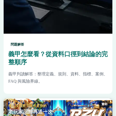
問題解答
義甲怎麼看？從資料口徑到結論的完
整順序
義甲判讀解答：整理定義、規則、資料、指標、案例、
FAQ 與風險界線。
贊助
很久沒回來？這包是你的
老玩家回歸再送一次