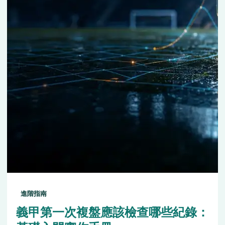
進階指南
義甲第一次複盤應該檢查哪些紀錄：