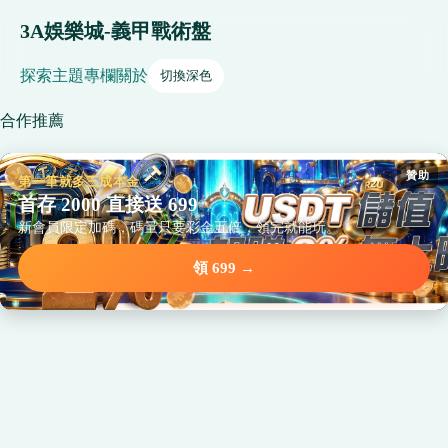
3A娛樂城-義甲戰術盤
探索
主題
專欄
關於
切換深色
合作推薦
贊助
第一筆就多三成本金
首存 2000 直接送 699
新會員限定加碼，碼量只要彩金五倍，領完就能玩。
領 699 →