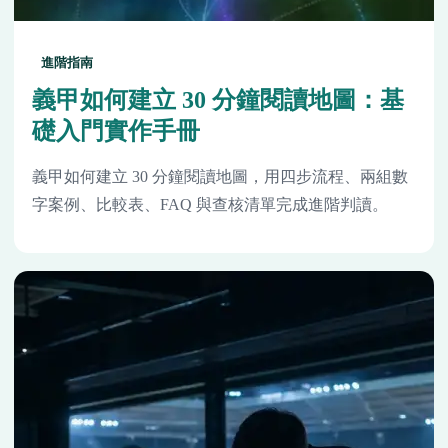
進階指南
義甲如何建立 30 分鐘閱讀地圖：基
礎入門實作手冊
義甲如何建立 30 分鐘閱讀地圖，用四步流程、兩組數
字案例、比較表、FAQ 與查核清單完成進階判讀。