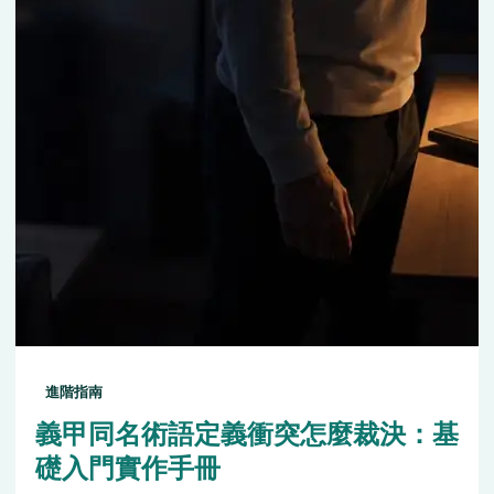
進階指南
義甲同名術語定義衝突怎麼裁決：基
礎入門實作手冊