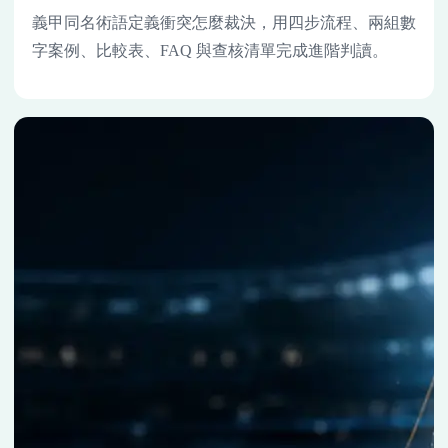
義甲同名術語定義衝突怎麼裁決，用四步流程、兩組數
字案例、比較表、FAQ 與查核清單完成進階判讀。