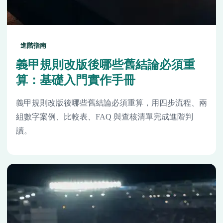
進階指南
義甲規則改版後哪些舊結論必須重
算：基礎入門實作手冊
義甲規則改版後哪些舊結論必須重算，用四步流程、兩
組數字案例、比較表、FAQ 與查核清單完成進階判
讀。