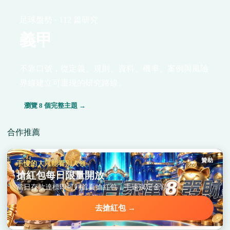
足球盤勢 · 112 篇研究
義甲
不靠口號，從定義、規則、資料、機率、案例與風險
界線建立可重現的研究路線。
瀏覽 8 個完整主題 →
合作推薦
贊助
手慢的人只能看別人領
搶紅包每日限量開放
當日存款達標即可到首頁搶紅包，手速決定金額。
去搶紅包 →