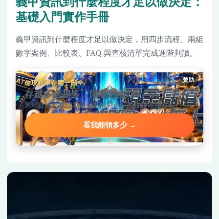
義甲資訊到什麼程度才足以做決定：
基礎入門實作手冊
義甲資訊到什麼程度才足以做決定，用四步流程、兩組
數字案例、比較表、FAQ 與查核清單完成進階判讀。
贊助
你現在卡在哪一階？
存越多送越多，階梯彩金
累積儲值達標自動解鎖對應彩金，階梯越高送越狠。
看我能領多少 →