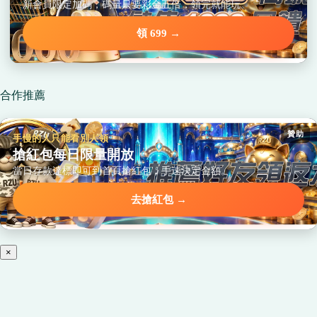
新會員限定加碼，碼量只要彩金五倍，領完就能玩。
領 699 →
合作推薦
贊助
手慢的人只能看別人領
搶紅包每日限量開放
當日存款達標即可到首頁搶紅包，手速決定金額。
去搶紅包 →
×