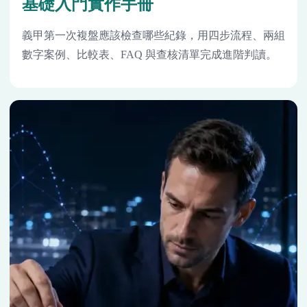
基礎入門實作手冊
義甲第一次複盤應該檢查哪些紀錄，用四步流程、兩組
數字案例、比較表、FAQ 與查核清單完成進階判讀。