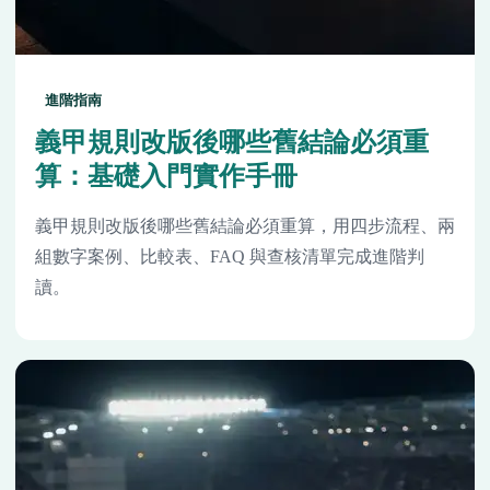
進階指南
義甲規則改版後哪些舊結論必須重
算：基礎入門實作手冊
義甲規則改版後哪些舊結論必須重算，用四步流程、兩
組數字案例、比較表、FAQ 與查核清單完成進階判
讀。