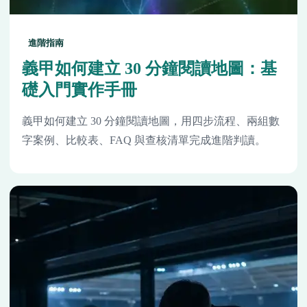
進階指南
義甲如何建立 30 分鐘閱讀地圖：基
礎入門實作手冊
義甲如何建立 30 分鐘閱讀地圖，用四步流程、兩組數
字案例、比較表、FAQ 與查核清單完成進階判讀。