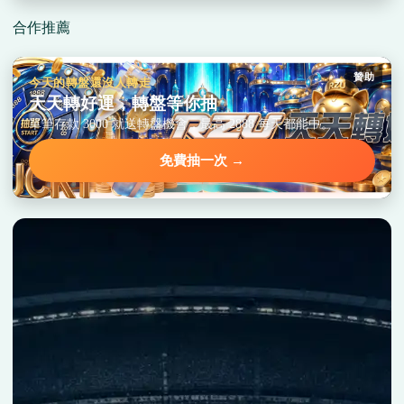
合作推薦
贊助
今天的轉盤還沒人轉走
天天轉好運，轉盤等你抽
單筆存款 3000 就送轉盤機會，最高 2888 每天都能中。
免費抽一次 →