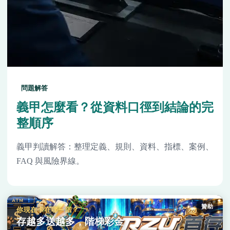
問題解答
義甲怎麼看？從資料口徑到結論的完
整順序
義甲判讀解答：整理定義、規則、資料、指標、案例、
FAQ 與風險界線。
贊助
你現在卡在哪一階？
存越多送越多，階梯彩金