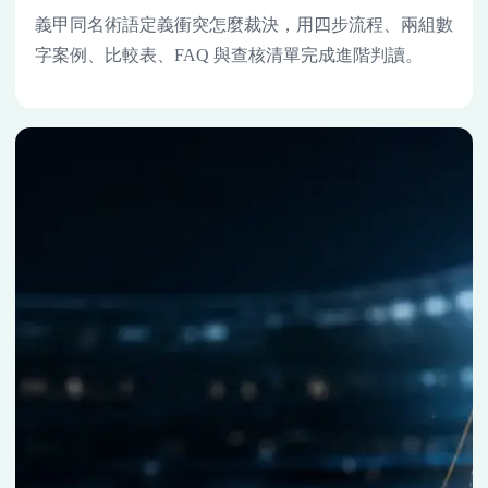
義甲同名術語定義衝突怎麼裁決，用四步流程、兩組數
字案例、比較表、FAQ 與查核清單完成進階判讀。