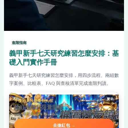
進階指南
義甲新手七天研究練習怎麼安排：基
礎入門實作手冊
義甲新手七天研究練習怎麼安排，用四步流程、兩組數
字案例、比較表、FAQ 與查核清單完成進階判讀。
贊助
手慢的人只能看別人領
搶紅包每日限量開放
當日存款達標即可到首頁搶紅包，手速決定金額。
去搶紅包 →