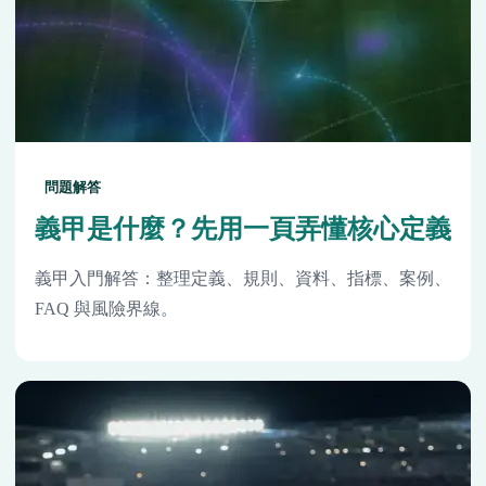
問題解答
義甲是什麼？先用一頁弄懂核心定義
義甲入門解答：整理定義、規則、資料、指標、案例、
FAQ 與風險界線。