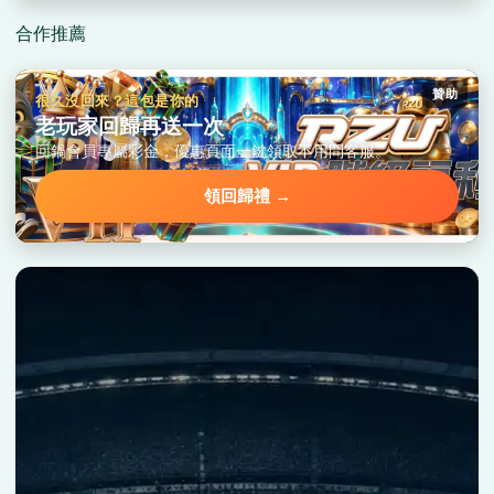
合作推薦
贊助
很久沒回來？這包是你的
老玩家回歸再送一次
回鍋會員專屬彩金，優惠頁面一鍵領取不用問客服。
領回歸禮 →