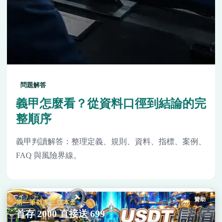
問題解答
義甲怎麼看？從資料口徑到結論的完
整順序
義甲判讀解答：整理定義、規則、資料、指標、案例、
FAQ 與風險界線。
贊助
第一筆就多三成本金
首存 2000 直接送 699