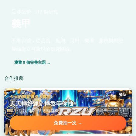
足球盤勢 · 112 篇研究
義甲
不靠口號，從定義、規則、資料、機率、案例與風險
界線建立可重現的研究路線。
瀏覽 8 個完整主題 →
合作推薦
贊助
今天的轉盤還沒人轉走
天天轉好運，轉盤等你抽
單筆存款 3000 就送轉盤機會，最高 2888 每天都能中。
免費抽一次 →