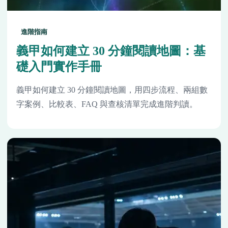
進階指南
義甲如何建立 30 分鐘閱讀地圖：基
礎入門實作手冊
義甲如何建立 30 分鐘閱讀地圖，用四步流程、兩組數
字案例、比較表、FAQ 與查核清單完成進階判讀。