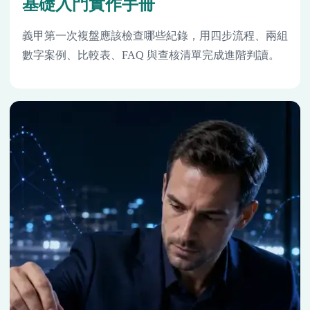
基礎入門實作手冊
義甲第一次複盤應該檢查哪些紀錄，用四步流程、兩組
數字案例、比較表、FAQ 與查核清單完成進階判讀。