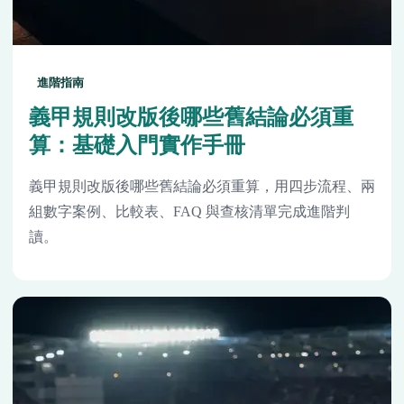
進階指南
義甲規則改版後哪些舊結論必須重
算：基礎入門實作手冊
義甲規則改版後哪些舊結論必須重算，用四步流程、兩
組數字案例、比較表、FAQ 與查核清單完成進階判
讀。