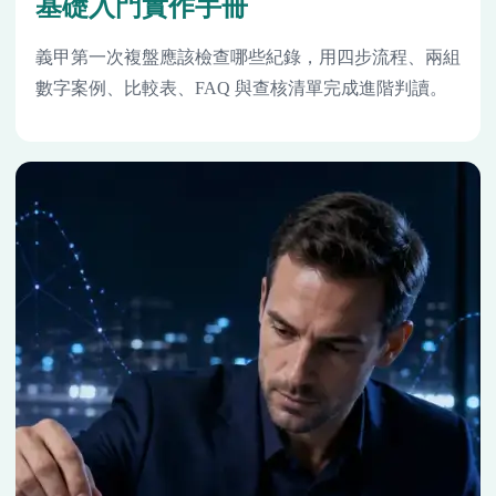
基礎入門實作手冊
義甲第一次複盤應該檢查哪些紀錄，用四步流程、兩組
數字案例、比較表、FAQ 與查核清單完成進階判讀。