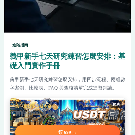
進階指南
義甲新手七天研究練習怎麼安排：基
礎入門實作手冊
義甲新手七天研究練習怎麼安排，用四步流程、兩組數
字案例、比較表、FAQ 與查核清單完成進階判讀。
贊助
第一筆就多三成本金
首存 2000 直接送 699
新會員限定加碼，碼量只要彩金五倍，領完就能玩。
領 699 →