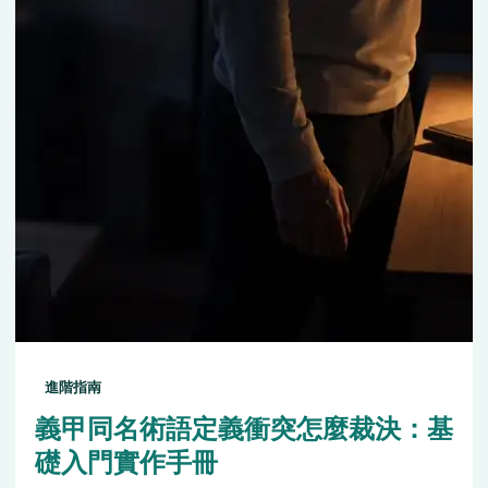
進階指南
義甲同名術語定義衝突怎麼裁決：基
礎入門實作手冊