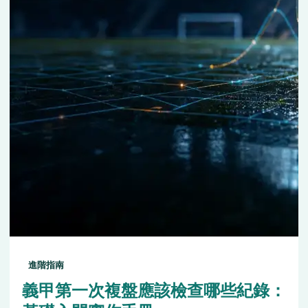
進階指南
義甲第一次複盤應該檢查哪些紀錄：