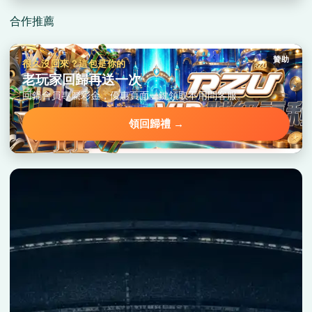
合作推薦
贊助
很久沒回來？這包是你的
老玩家回歸再送一次
回鍋會員專屬彩金，優惠頁面一鍵領取不用問客服。
領回歸禮 →