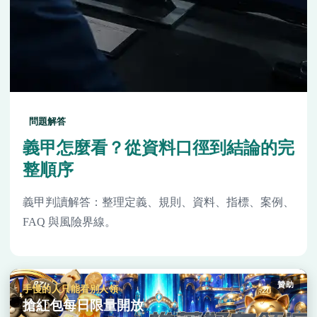
問題解答
義甲怎麼看？從資料口徑到結論的完
整順序
義甲判讀解答：整理定義、規則、資料、指標、案例、
FAQ 與風險界線。
贊助
手慢的人只能看別人領
搶紅包每日限量開放