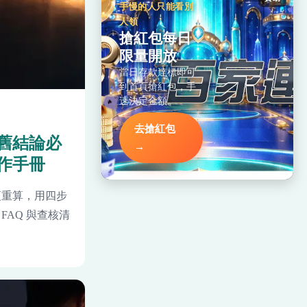
手慢的人只能看別
人領
搶紅包每日
限量開放
當日存款達標即可
到首頁搶紅包，手
速決定金額。
去搶紅包
舊結論必
→
作手冊
須重算，用四步
AQ 與查核清