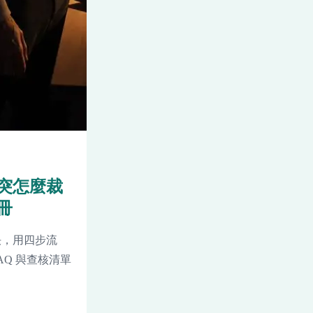
突怎麼裁
冊
決，用四步流
Q 與查核清單