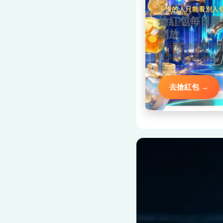
手慢的人只能看別人
搶紅包每日限
開放
當日存款達標即可到
頁搶紅包，手速決定
額。
去搶紅包 →