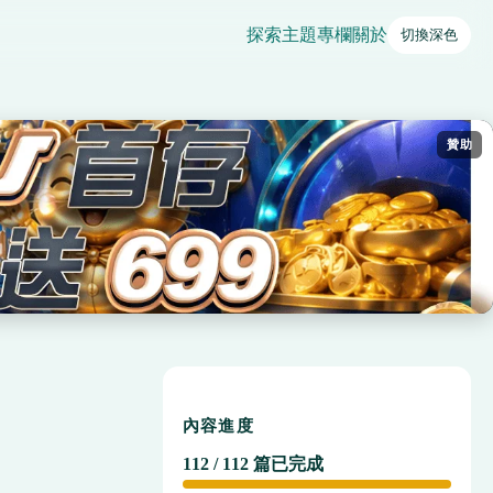
探索
主題
專欄
關於
切換深色
贊助
內容進度
112 / 112 篇已完成