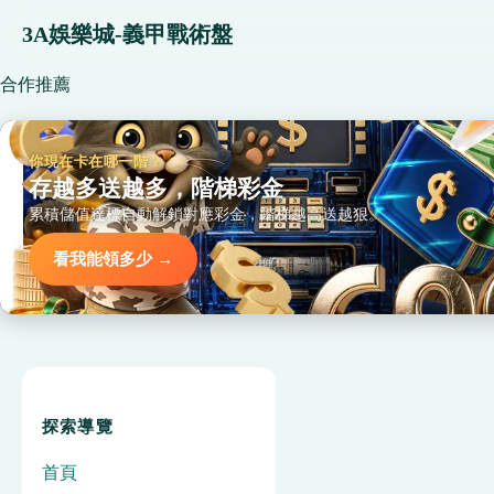
3A娛樂城-義甲戰術盤
合作推薦
你現在卡在哪一階？
存越多送越多，階梯彩金
累積儲值達標自動解鎖對應彩金，階梯越高送越狠。
看我能領多少 →
探索導覽
首頁