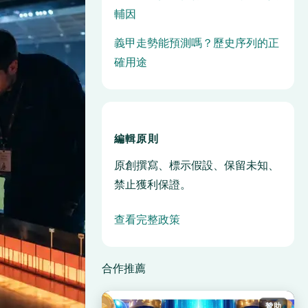
輔因
義甲走勢能預測嗎？歷史序列的正
確用途
編輯原則
原創撰寫、標示假設、保留未知、
禁止獲利保證。
查看完整政策
合作推薦
贊助