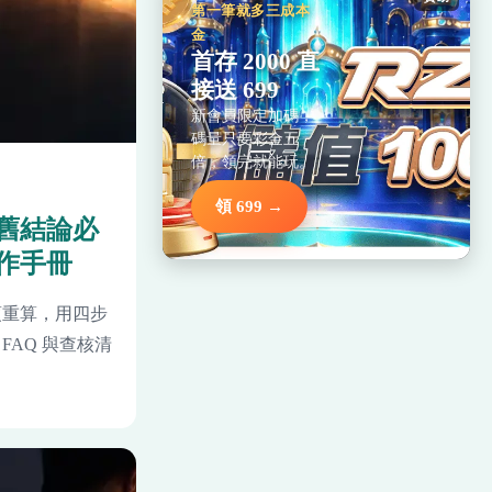
第一筆就多三成本
金
首存 2000 直
接送 699
新會員限定加碼，
碼量只要彩金五
倍，領完就能玩。
領 699 →
舊結論必
作手冊
須重算，用四步
AQ 與查核清