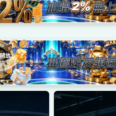
開放
頁搶紅包，手速決定金額。