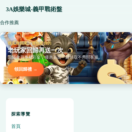
3A娛樂城-義甲戰術盤
合作推薦
很久沒回來？這包是你的
老玩家回歸再送一次
回鍋會員專屬彩金，優惠頁面一鍵領取不用問客服。
領回歸禮 →
探索導覽
首頁