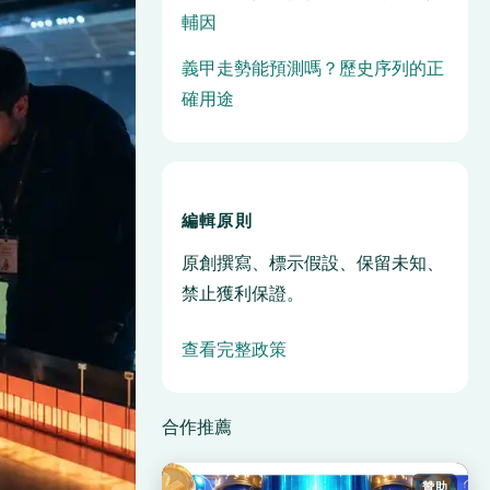
輔因
義甲走勢能預測嗎？歷史序列的正
確用途
編輯原則
原創撰寫、標示假設、保留未知、
禁止獲利保證。
查看完整政策
合作推薦
贊助