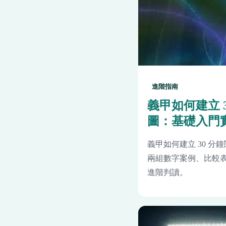
進階指南
義甲如何建立 
圖：基礎入門
義甲如何建立 30 
兩組數字案例、比較表
進階判讀。