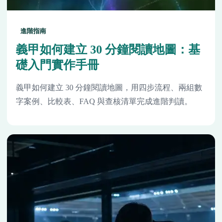
進階指南
義甲如何建立 30 分鐘閱讀地圖：基
礎入門實作手冊
義甲如何建立 30 分鐘閱讀地圖，用四步流程、兩組數
字案例、比較表、FAQ 與查核清單完成進階判讀。