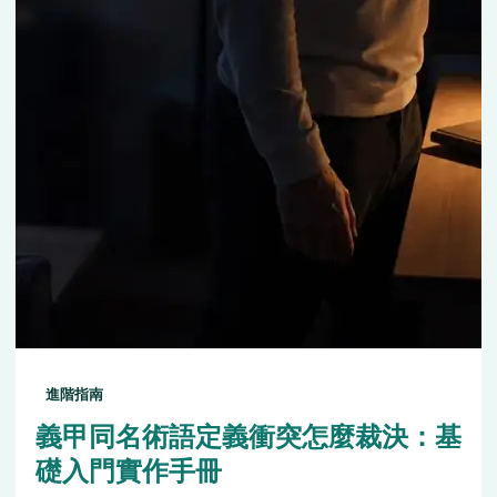
進階指南
義甲同名術語定義衝突怎麼裁決：基
礎入門實作手冊