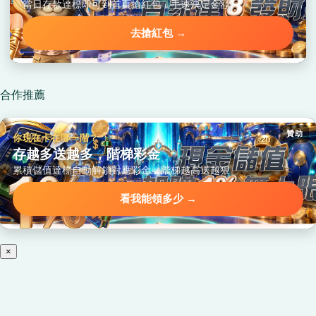
當日存款達標即可到首頁搶紅包，手速決定金額。
去搶紅包 →
合作推薦
贊助
你現在卡在哪一階？
存越多送越多，階梯彩金
累積儲值達標自動解鎖對應彩金，階梯越高送越狠。
看我能領多少 →
×