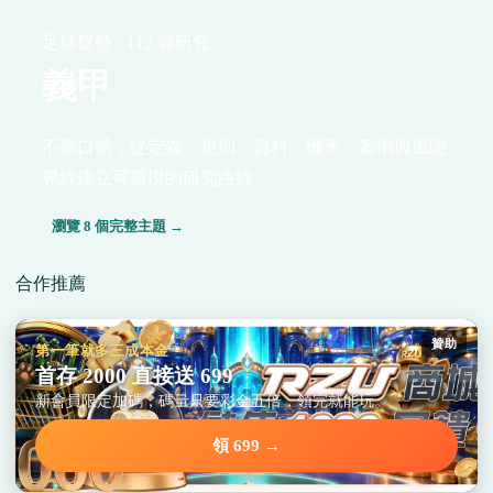
足球盤勢 · 112 篇研究
義甲
不靠口號，從定義、規則、資料、機率、案例與風險
界線建立可重現的研究路線。
瀏覽 8 個完整主題 →
合作推薦
贊助
第一筆就多三成本金
首存 2000 直接送 699
新會員限定加碼，碼量只要彩金五倍，領完就能玩。
領 699 →