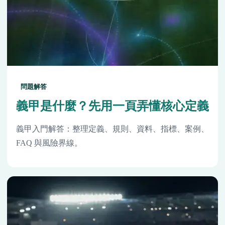
問題解答
義甲是什麼？先用一頁弄懂核心定義
義甲入門解答：整理定義、規則、資料、指標、案例、
FAQ 與風險界線。