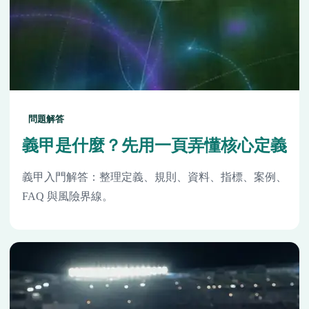
問題解答
義甲是什麼？先用一頁弄懂核心定義
義甲入門解答：整理定義、規則、資料、指標、案例、
FAQ 與風險界線。