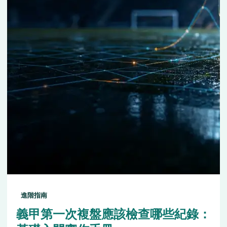
進階指南
義甲第一次複盤應該檢查哪些紀錄：