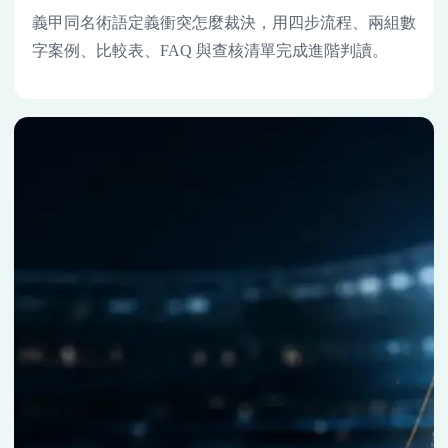
義甲同名術語定義衝突怎麼裁決，用四步流程、兩組數
字案例、比較表、FAQ 與查核清單完成進階判讀。