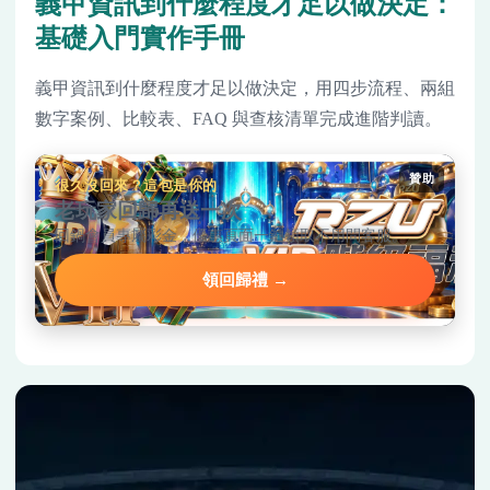
義甲資訊到什麼程度才足以做決定：
基礎入門實作手冊
義甲資訊到什麼程度才足以做決定，用四步流程、兩組
數字案例、比較表、FAQ 與查核清單完成進階判讀。
贊助
很久沒回來？這包是你的
老玩家回歸再送一次
回鍋會員專屬彩金，優惠頁面一鍵領取不用問客服。
領回歸禮 →