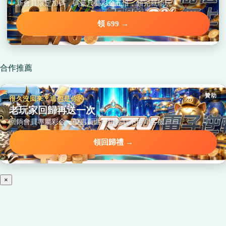
新會員限定加碼，碼量只要彩金五倍，領完就能玩。
領 699 →
合作推薦
贊助
很久沒回來？這包是你的
老玩家回歸再送一次
回鍋會員專屬彩金，優惠頁面一鍵領取不用問客服。
領回歸禮 →
×