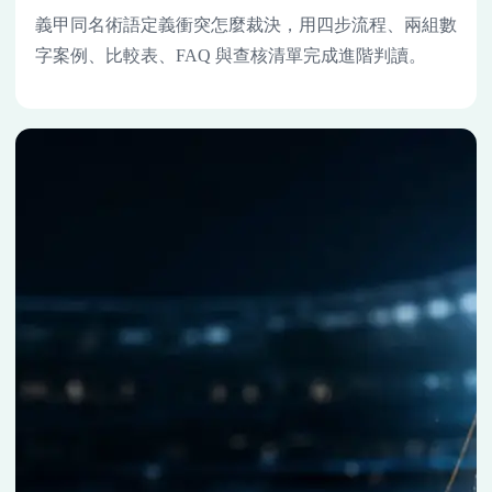
義甲同名術語定義衝突怎麼裁決，用四步流程、兩組數
字案例、比較表、FAQ 與查核清單完成進階判讀。