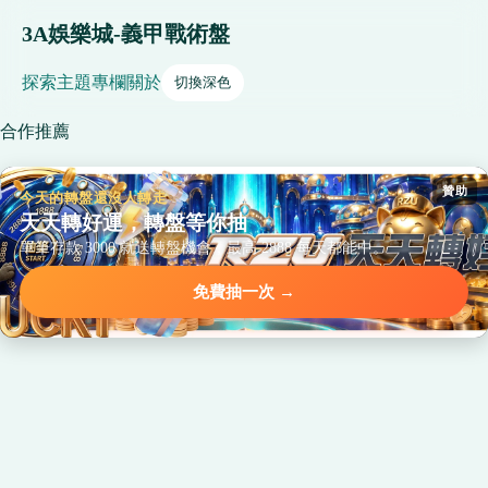
3A娛樂城-義甲戰術盤
探索
主題
專欄
關於
切換深色
合作推薦
贊助
今天的轉盤還沒人轉走
天天轉好運，轉盤等你抽
單筆存款 3000 就送轉盤機會，最高 2888 每天都能中。
免費抽一次 →