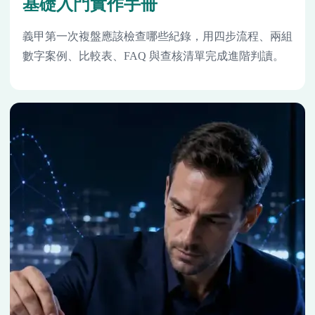
基礎入門實作手冊
義甲第一次複盤應該檢查哪些紀錄，用四步流程、兩組
數字案例、比較表、FAQ 與查核清單完成進階判讀。