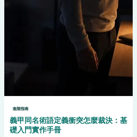
進階指南
義甲同名術語定義衝突怎麼裁決：基
礎入門實作手冊