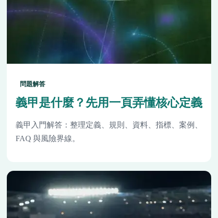
問題解答
義甲是什麼？先用一頁弄懂核心定義
義甲入門解答：整理定義、規則、資料、指標、案例、
FAQ 與風險界線。