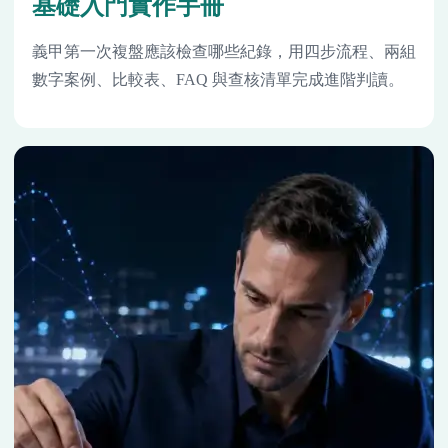
基礎入門實作手冊
義甲第一次複盤應該檢查哪些紀錄，用四步流程、兩組
數字案例、比較表、FAQ 與查核清單完成進階判讀。