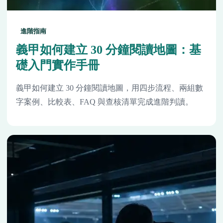
進階指南
義甲如何建立 30 分鐘閱讀地圖：基
礎入門實作手冊
義甲如何建立 30 分鐘閱讀地圖，用四步流程、兩組數
字案例、比較表、FAQ 與查核清單完成進階判讀。