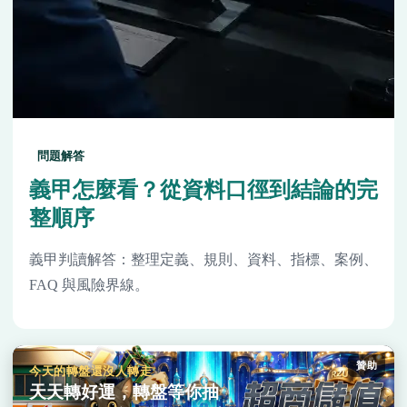
問題解答
義甲怎麼看？從資料口徑到結論的完
整順序
義甲判讀解答：整理定義、規則、資料、指標、案例、
FAQ 與風險界線。
贊助
今天的轉盤還沒人轉走
天天轉好運，轉盤等你抽