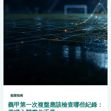
進階指南
義甲第一次複盤應該檢查哪些紀錄：